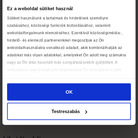
Ez a weboldal sütiket használ
Sütiket használunk a tartalmak és hirdetések személyre
szabásához, közösségi funkciók biztosításához, valamint
weboldalforgalmunk elemzéséhez. Ezenkívül közösségimédia-,
hirdető- és elemező partnereinkkel megosztjuk az Ön
weboldalhasználatra vonatkozó adatait, akik kombinálhatják az
adatokat más olyan adatokkal, amelyeket Ön adott meg számukra
vagy az Ön által használt más szolgáltatásokból gyűjtöttek. A
weboldalon való böngészés folytatásával Ön hozzájárul a sütik
használatához.
OK
The aim of Libri Bookstores’ initiative was to convert the
total number of pages into “distance” so that participants
Testreszabás
could collectively “read around the world”.