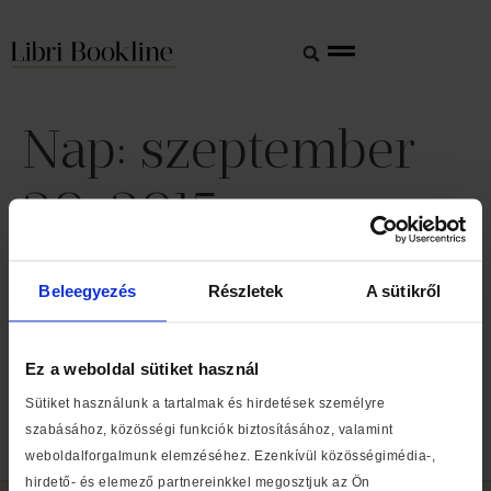
Nap:
szeptember
20, 2015
Az iskolakezdés és a
Beleegyezés
Részletek
A sütikről
táplálkozás határozta meg,
hogy mit olvastunk
Ez a weboldal sütiket használ
augusztusban
Sütiket használunk a tartalmak és hirdetések személyre
szabásához, közösségi funkciók biztosításához, valamint
Bookline Top50 – Szeptember
weboldalforgalmunk elemzéséhez. Ezenkívül közösségimédia-,
hirdető- és elemező partnereinkkel megosztjuk az Ön