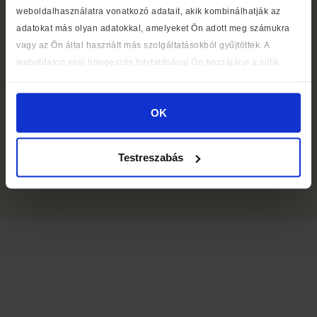
weboldalhasználatra vonatkozó adatait, akik kombinálhatják az
adatokat más olyan adatokkal, amelyeket Ön adott meg számukra
vagy az Ön által használt más szolgáltatásokból gyűjtöttek. A
weboldalon való böngészés folytatásával Ön hozzájárul a sütik
Médiaajánlat
használatához.
Cookie szabályzat
OK
Részvényeseknek
Testreszabás
© 2026
Libri Bookline Zrt.