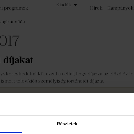
Kiadók
mi programok
Hírek
Kampányok
ságirányítás
2017
 díjakat
Könyvkereskedelmi Kft. azzal a céllal, hogy díjazza az előző év 
 ismert televíziós személyiség történetét díjazta.
zat
Részvényeseknek
©
Részletek