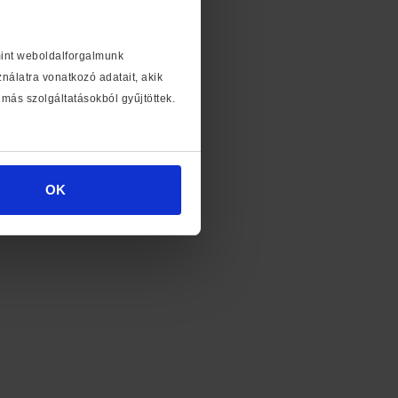
mint weboldalforgalmunk
álatra vonatkozó adatait, akik
más szolgáltatásokból gyűjtöttek.
OK