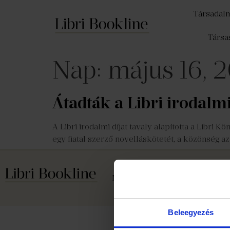
Társadal
Társa
Nap:
május 16, 
Átadták a Libri irodalmi
A Libri irodalmi díjat tavaly alapította a Libri 
egy fiatal szerző novelláskötetét, a közönség az
Médiaajánlat
Cookie szabály
Beleegyezés