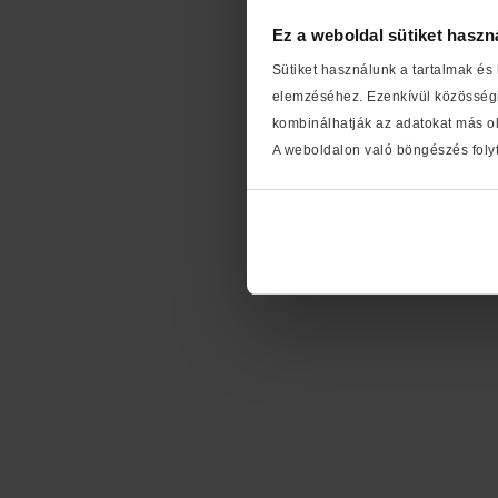
Ez a weboldal sütiket haszn
Sütiket használunk a tartalmak és
elemzéséhez. Ezenkívül közösségi
kombinálhatják az adatokat más ol
A weboldalon való böngészés folyt