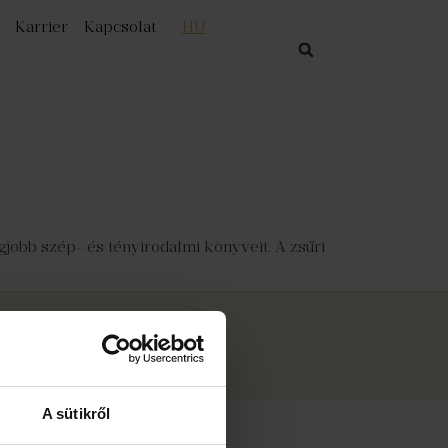
Karrier
Kapcsolat
HU
legjobb szép- és tényirodalmi könyveit. A zsűri
 2026
Libri Bookline Zrt.
A sütikről