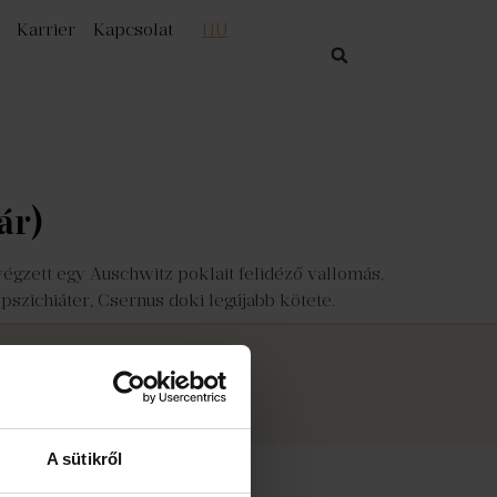
Karrier
Kapcsolat
HU
ár)
végzett egy Auschwitz poklait felidéző vallomás,
zichiáter, Csernus doki legújabb kötete.
 2026
Libri Bookline Zrt.
A sütikről