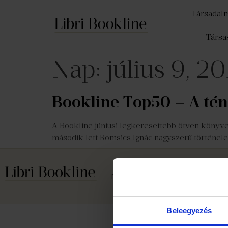
Társadal
Társa
Nap:
július 9, 2
Bookline Top50 – A té
A Bookline júniusi legkeresettebb ötven könyvet
második lett Romsics Ignác nagyszerű történel
Médiaajánlat
Cookie szabály
Beleegyezés