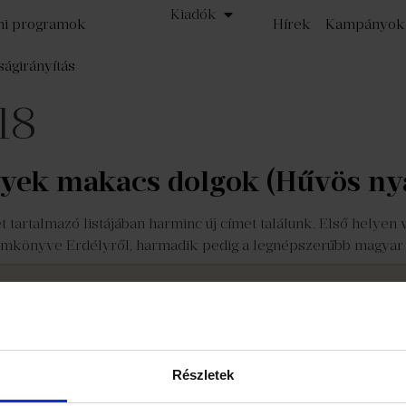
Kiadók
mi programok
Hírek
Kampányok
ságirányítás
018
nyek makacs dolgok (Hűvös ny
 tartalmazó listájában harminc új címet találunk. Első helyen 
emkönyve Erdélyről, harmadik pedig a legnépszerűbb magyar ps
zat
Részvényeseknek
©
Részletek