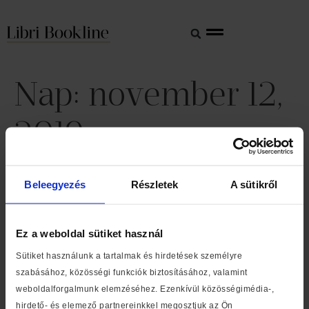
Nap:
november 12,
2019
A sorok között találunk
Beleegyezés
Részletek
A sütikről
magunkra – Elindult a
Bookline előkarácsonyi
Ez a weboldal sütiket használ
kampánya
Sütiket használunk a tartalmak és hirdetések személyre
szabásához, közösségi funkciók biztosításához, valamint
Idén tavasszal látványosan megújult a Bookline, a sikeres
weboldalforgalmunk elemzéséhez. Ezenkívül közösségimédia-,
redesign után pedig az oldal kényelmi funkciói is jelentős
hirdető- és elemező partnereinkkel megosztjuk az Ön