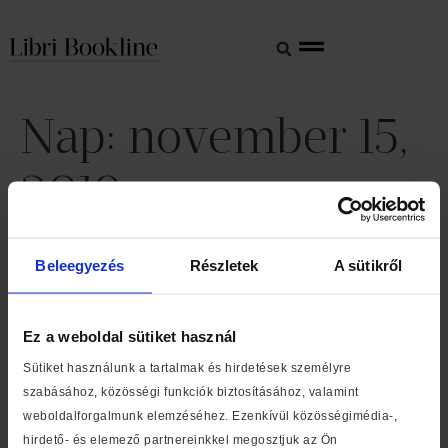
Nap:
november 15,
2019
Ma éjfélig szavazhatsz a
Beleegyezés
Részletek
A sütikről
kedvenc gyerekkönyvedre
Ez a weboldal sütiket használ
A Bookline és az UNICEF Magyarország által alapított
Szívünk rajta program már öt éve segíti a szülők
Sütiket használunk a tartalmak és hirdetések személyre
könyvválasztását, hogy megtalálhassák a legizgalmasabb
szabásához, közösségi funkciók biztosításához, valamint
gyerek- és ifjúsági köteteket. Idén a közönséget is
weboldalforgalmunk elemzéséhez. Ezenkívül közösségimédia-,
bevonják a programba, és arra kérik az olvasókat, hogy
hirdető- és elemező partnereinkkel megosztjuk az Ön