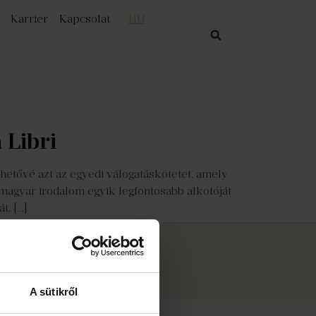
Karrier
Kapcsolat
HU
 Libri
hetővé azt az egyedi válogatáskötetet, amely
 magyar irodalom egyik legfontosabb alkotóját
t. […]
 2026
Libri Bookline Zrt.
A sütikről