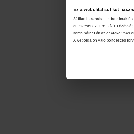
Ez a weboldal sütiket haszn
Sütiket használunk a tartalmak és
elemzéséhez. Ezenkívül közösségi
kombinálhatják az adatokat más ol
A weboldalon való böngészés folyt