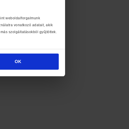
mint weboldalforgalmunk
álatra vonatkozó adatait, akik
más szolgáltatásokból gyűjtöttek.
OK