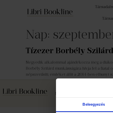
Társadal
Társa
Nap:
szeptember
Tízezer Borbély Szilárd-
Negyedik alkalommal ajándékozza meg a diákokat
Borbély Szilárd munkásságára hívja fel a fiatal
népszerűsíti, emléket állít a 2014-ben elhunyt 
Médiaajánlat
Cookie szabály
Beleegyezés