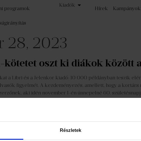
Kiadók
mi programok
Hírek
Kampányok
ságirányítás
 28, 2023
kötetet oszt ki diákok között a
 a Libri és a Jelenkor kiadó: 10 000 példányban teszik elér
 olvasók figyelmét. A kezdeményezés, amellett, hogy a kortárs
szerzőnek, aki idén november 1-én ünnepelné 60. születésnapjá
zat
Részvényeseknek
©
Részletek