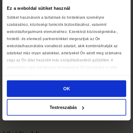
Ez a weboldal sütiket használ
Sütiket használunk a tartalmak és hirdetések személyre
szabásához, közösségi funkciók biztosításához, valamint
weboldalforgalmunk elemzéséhez. Ezenkívül közösségimédia-,
hirdető- és elemező partnereinkkel megosztjuk az Ön
weboldalhasználatra vonatkozó adatait, akik kombinálhatják az
adatokat más olyan adatokkal, amelyeket Ön adott meg számukra
vagy az Ön által használt más szolgáltatásokból gyűjtöttek. A
weboldalon való böngészés folytatásával Ön hozzájárul a sütik
használatához.
OK
Míg korábban a pöttyös és a csíkos könyveken
kamaszlányok generációi nőttek fel, addig ma Berg Judit,
Testreszabás
Leiner Laura és Kollár Betti műveit falják a tizenévesek.