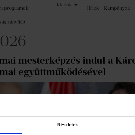
Kiadók
mi programok
Hírek
Kampányok
ságirányítás
 2026
mai mesterképzés indul a Kár
kmai együttműködésével
Részletek