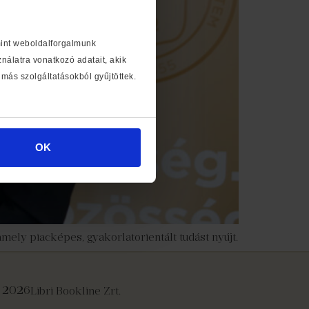
mint weboldalforgalmunk
álatra vonatkozó adatait, akik
más szolgáltatásokból gyűjtöttek.
OK
mely piacképes, gyakorlatorientált tudást nyújt.
 2026
Libri Bookline Zrt.