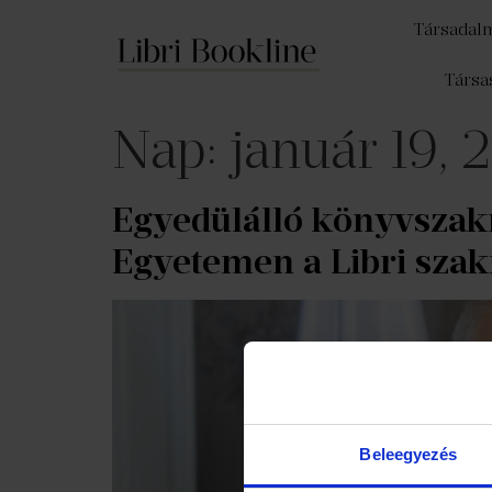
Társadal
Társa
Nap:
január 19,
Egyedülálló könyvszak
Egyetemen a Libri sza
Beleegyezés