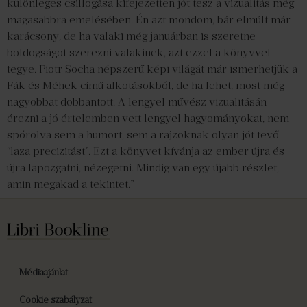
különleges csillogása kifejezetten jót tesz a vizualitás még
magasabbra emelésében. Én azt mondom, bár elmúlt már
karácsony, de ha valaki még januárban is szeretne
boldogságot szerezni valakinek, azt ezzel a könyvvel
tegye. Piotr Socha népszerű képi világát már ismerhetjük a
Fák és Méhek című alkotásokból, de ha lehet, most még
nagyobbat dobbantott. A lengyel művész vizualitásán
érezni a jó értelemben vett lengyel hagyományokat, nem
spórolva sem a humort, sem a rajzoknak olyan jót tevő
“laza precizitást”. Ezt a könyvet kívánja az ember újra és
újra lapozgatni, nézegetni. Mindig van egy újabb részlet,
amin megakad a tekintet.”
Médiaajánlat
Cookie szabályzat