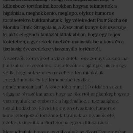
különböző történelmi korokban hogyan tekintettek a
higiéniára, meghökkentő, meglepő, olykor humoros
történetekre bukkanhatunk. Így vélekedett Piotr Socha és
Monika Utnik-Strugala is, a
Kosz
című könyv két szerzője
is, akik elegendő fantáziát láttak abban, hogy egy teljes
köteteben, a gyerekek nyelvén mutassák be a kosz és a
tisztaság évezredekre visszanyúló történetét.
A szerzők könyvüket a vízvezeték- és szennyvízcsatorna-
hálózatok tervezőinek, kivitelezőinek ajánlják, hiszen úgy
vélik, hogy sokszor észrevehetetlen munkájuk
„megkönnyítik és kellemesebbé teszik a
mindennapjainkat”. A kötet több mint 190 oldalon vezeti
végig az olvasókat azon, hogy az ókortól napjainkig hogyan
viszonyultak az emberek a higiéniához, a tisztasághoz,
tisztálkodáshoz. Rövid, könnyen olvasható, humoros
ismeretterjesztő történetek tárulnak az olvasók elé,
ezeket színesítik a Piort Socha egyedi illusztrációi.
Megtudhatjuk, hogyan tisztálkodtak az ókori Egyiptomban,