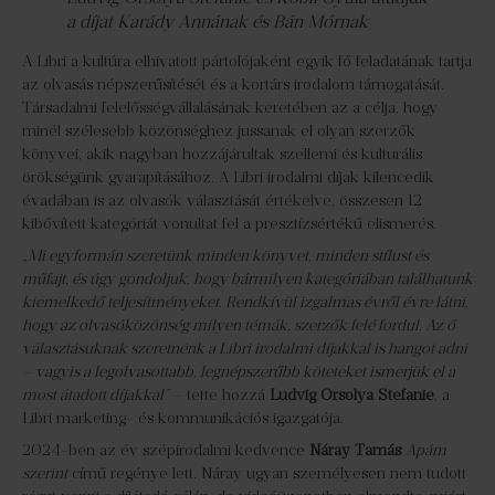
a díjat Karády Annának és Bán Mórnak
A Libri a kultúra elhivatott pártolójaként egyik fő feladatának tartja
az olvasás népszerűsítését és a kortárs irodalom támogatását.
Társadalmi felelősségvállalásának keretében az a célja, hogy
minél szélesebb közönséghez jussanak el olyan szerzők
könyvei, akik nagyban hozzájárultak szellemi és kulturális
örökségünk gyarapításához. A Libri irodalmi díjak kilencedik
évadában is az olvasók választását értékelve, összesen 12
kibővített kategóriát vonultat fel a presztízsértékű elismerés.
„Mi egyformán szeretünk minden könyvet, minden stílust és
műfajt, és úgy gondoljuk, hogy bármilyen kategóriában találhatunk
kiemelkedő teljesítményeket. Rendkívül izgalmas évről évre látni,
hogy az olvasóközönség milyen témák, szerzők felé fordul. Az ő
választásuknak szeretnénk a Libri irodalmi díjakkal is hangot adni
– vagyis a legolvasottabb, legnépszerűbb köteteket ismerjük el a
most átadott díjakkal”
– tette hozzá
Ludvig Orsolya Stefanie
, a
Libri marketing- és kommunikációs igazgatója.
2024-ben az év szépirodalmi kedvence
Náray Tamás
Apám
szerint
című regénye lett. Náray ugyan személyesen nem tudott