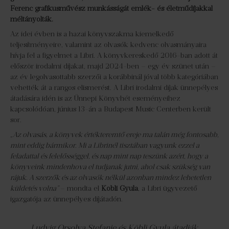
Ferenc grafikusművész munkásságát emlék- és életműdíjakkal
méltányolták.
Az idei évben is a hazai könyvszakma kiemelkedő
teljesítményeire, valamint az olvasók kedvenc olvasmányaira
hívja fel a figyelmet a Libri. A könyvkereskedő 2016-ban adott át
először irodalmi díjakat, majd 2024-ben – egy év szünet után –
az év legolvasottabb szerzői a korábbinál jóval több kategóriában
vehették át a rangos elismerést. A Libri irodalmi díjak ünnepélyes
átadására idén is az Ünnepi Könyvhét eseményeihez
kapcsolódóan, június 13-án a Budapest Music Centerben került
sor.
„Az olvasás, a könyvek értékteremtő ereje ma talán még fontosabb,
mint eddig bármikor. Mi a Librinél tisztában vagyunk ezzel a
feladattal és felelősséggel, és nap mint nap teszünk azért, hogy a
könyveink mindenhova el tudjanak jutni, ahol csak szükség van
rájuk. A szerzők és az olvasók nélkül azonban mindez lehetetlen
küldetés volna”
– mondta el
Köbli Gyula
, a Libri ügyvezető
igazgatója az ünnepélyes díjátadón.
Ludvig Orsolya Stefanie és Köbli Gyula átadják