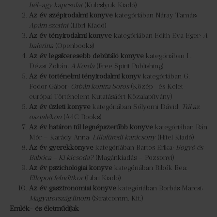
bél-agy kapcsolat
(Kulcslyuk Kiadó)
Az év szépirodalmi könyve
kategóriában Náray Tamás:
Apám szerint
(Libri Kiadó)
Az év tényirodalmi könyve
kategóriában Edith Eva Eger:
A
balerina
(Openbooks)
Az év legsikeresebb debütáló könyve
kategóriában L.
Dézsi Zoltán:
A Korda
(Free Spirit Publishing)
Az év történelmi tényirodalmi könyv
kategóriában G.
Fodor Gábor:
Orbán kontra Soros
(Közép- és Kelet-
európai Történelem Kutatásáért Közalapítvány)
Az év üzleti könyve
kategóriában Sólyomi Dávid:
Túl az
osztalékon
(A4C Books)
Az év határon túl legnépszerűbb könyve
kategóriában Bán
Mór – Karády Anna:
Lillafüredi karácsony
(Hitel Kiadó)
Az év gyerekkönyve
kategóriában Bartos Erika:
Bogyó és
Babóca – Ki kicsoda?
(Magánkiadás – Pozsonyi)
Az év pszichológiai könyve
kategóriában Bibók Bea:
Ellopott felnőttkor
(Libri Kiadó)
Az év gasztronómiai könyve
kategóriában Borbás Marcsi:
Magyarország finom
(Stratcomm. Kft.)
Emlék- és életműdíjak