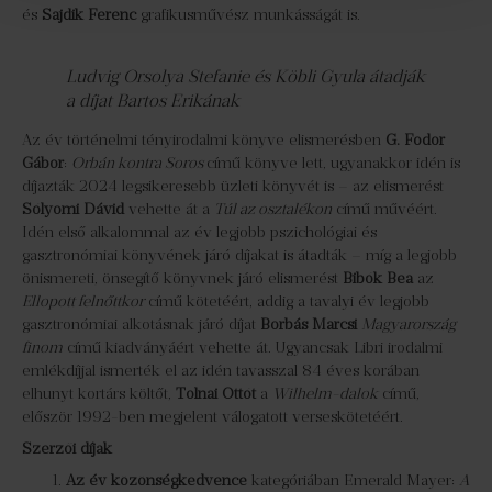
és
Sajdik Ferenc
grafikusművész munkásságát is.
Ludvig Orsolya Stefanie és Köbli Gyula átadják
a díjat
Bartos Erikának
Az év történelmi tényirodalmi könyve elismerésben
G. Fodor
Gábor
:
Orbán kontra Soros
című könyve lett, ugyanakkor idén is
díjazták 2024 legsikeresebb üzleti könyvét is – az elismerést
Sólyomi Dávid
vehette át a
Túl az osztalékon
című művéért.
Idén első alkalommal az év legjobb pszichológiai és
gasztronómiai könyvének járó díjakat is átadták – míg a legjobb
önismereti, önsegítő könyvnek járó elismerést
Bibók Bea
az
Ellopott felnőttkor
című kötetéért, addig a tavalyi év legjobb
gasztronómiai alkotásnak járó díjat
Borbás Marcsi
Magyarország
finom
című kiadványáért vehette át. Ugyancsak Libri irodalmi
emlékdíjjal ismerték el az idén tavasszal 84 éves korában
elhunyt kortárs költőt,
Tolnai Ottót
a
Wilhelm-dalok
című,
először 1992-ben megjelent válogatott verseskötetéért.
Szerzői díjak
Az év közönségkedvence
kategóriában Emerald Mayer:
A