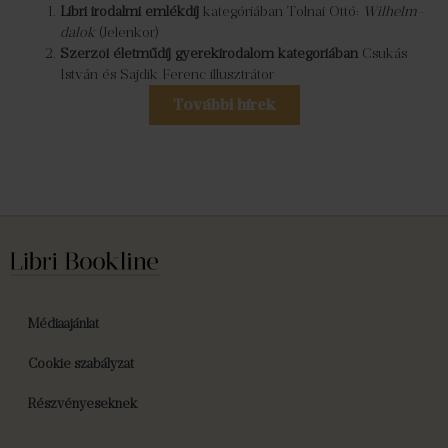
Libri irodalmi emlékdíj
kategóriában Tolnai Ottó:
Wilhelm-
dalok
(Jelenkor)
Szerzői életműdíj gyerekirodalom kategóriában
Csukás
István és Sajdik Ferenc illusztrátor
További hírek
Médiaajánlat
Cookie szabályzat
Részvényeseknek