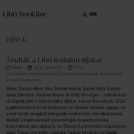
HÍREK
Átadták a Libri irodalmi díjakat
Hírek
2025. június 16.
13:33
Az irodalom ünnepén idén 12 kategóriában kaptak elismerést az
olvasók kedvencei
Náray Tamás, Bibók Bea, Borbás Marcsi, Bartos Erika, Karády
Anna, Bán Mór, Emeran Mayer és Edith Eva Eger – többek közt
ők kapták idén a Libri irodalmi díjakat. A könyvkereskedő 2024
legsikeresebb köteteit jutalmazta az olvasók döntése alapján, és
a már tavaly megújult kategóriák mellett idén első alkalommal
átadták a legolvasottabb pszichológiai és gasztronómiai
könyveknek járó díjakat is. Az Ünnepi Könyvhéthez kapcsolódó
gálán Tolnai Ottó költő, valamint Csukás István író és Sajdik