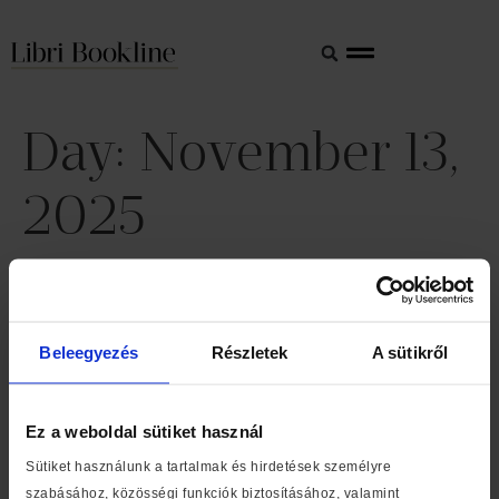
Day:
November 13,
2025
Libri and István Mikó to
Train “Certified Story
Beleegyezés
Részletek
A sütikről
Readers”
Ez a weboldal sütiket használ
Sütiket használunk a tartalmak és hirdetések személyre
szabásához, közösségi funkciók biztosításához, valamint