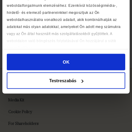
weboldalforgalmunk elemzéséhez. Ezenkívül közösségimédia-,
hirdető- és elemező partnereinkkel megosztjuk az Ön
weboldalhasználatra vonatkozó adatait, akik kombinálhatják az
adatokat más olyan adatokkal, amelyeket Ön adott meg számukra
vagy az Ön által használt más szolgáltatásokból gyűjtöttek. A
weboldalon való böngészés folytatásával Ön hozzájárul a sütik
At Libri’s first Storytelling Academy, actor István Mikó
használatához.
introduces grandparents and parents to the secrets of
OK
perfect story reading.
Testreszabás
Media Kit
Cookie Policy
For Shareholders