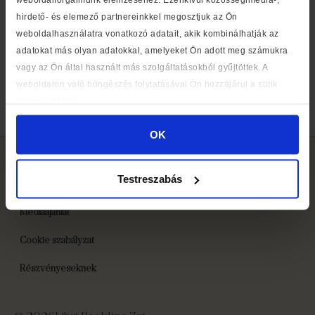
hirdető- és elemező partnereinkkel megosztjuk az Ön
weboldalhasználatra vonatkozó adatait, akik kombinálhatják az
adatokat más olyan adatokkal, amelyeket Ön adott meg számukra
vagy az Ön által használt más szolgáltatásokból gyűjtöttek. A
weboldalon való böngészés folytatásával Ön hozzájárul a sütik
A tökéletes meseolvasás rejtelmeibe avatja be Mikó István
használatához.
színművész a nagyszülőket és szülőket a Libri első
Meseakadémiáján.
OK
Testreszabás
Médiaajánlat
Cookie szabályzat
Részvényeseknek