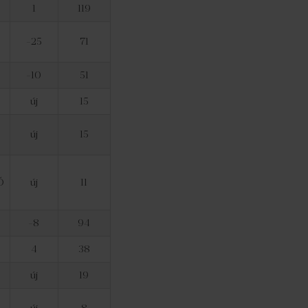
1
119
-25
71
-10
51
új
15
új
15
Ó
új
11
-8
94
4
38
új
19