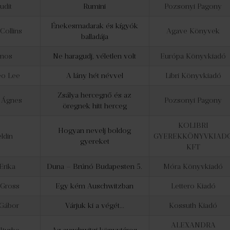
udit
Rumini
Pozsonyi Pagony
Énekesmadarak és kígyók
Collins
Agave Könyvek
balladája
ános
Ne haragudj, véletlen volt
Európa Könyvkiadó
o Lee
A lány hét névvel
Libri Könyvkiadó
Zsálya hercegnő és az
t Ágnes
Pozsonyi Pagony
öregnek hitt herceg
KOLIBRI
Hogyan nevelj boldog
ldin
GYEREKKÖNYVKIAD
gyereket
KFT
Erika
Duna – Brúnó Budapesten 5.
Móra Könyvkiadó
Gross
Egy kém Auschwitzban
Lettero Kiadó
Gábor
Várjuk ki a végét…
Kossuth Kiadó
ALEXANDRA