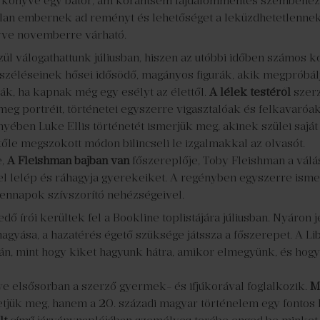
könyve egy bátor, ám korántsem fájdalommentes szembenézés 
an embernek ad reményt és lehetőséget a leküzdhetetlennek
yve novemberre várható.
l válogathattunk júliusban, hiszen az utóbbi időben számos ko
eszéléseinek hősei idősödő, magányos figurák, akik megpróbálj
ják, ha kapnak még egy esélyt az élettől.
A lélek testéről
szerz
meg portréit, történetei egyszerre vigasztalóak és felkavaróak
yében Luke Ellis történetét ismerjük meg, akinek szülei saját
 tőle megszokott módon bilincseli le izgalmakkal az olvasót.
e,
A Fleishman bajban van
főszereplője, Toby Fleishman a válá
hel lelép és ráhagyja gyerekeiket. A regényben egyszerre is
ennapok szívszorító nehézségeivel.
ő írói kerültek fel a Bookline toplistájára júliusban. Nyáro
agyása, a hazatérés égető szüksége játssza a főszerepet. A Lib
án, mint hogy kiket hagyunk hátra, amikor elmegyünk, és hog
e elsősorban a szerző gyermek- és ifjúkorával foglalkozik.
M
tjük meg, hanem a 20. századi magyar történelem egy fontos 