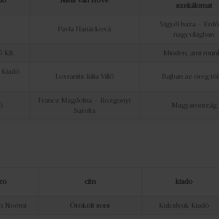
dó
Niels van Hove
szekálómat
Vigyél haza – Erdő
Pavla Hanácková
nagyvilágban
 Kft.
Minden, ami mun
 Kiadó
Lovranits Júlia Villő
Bajban az öreg tö
Francz Magdolna – Rozgonyi
ó
Magyarország
Sarolta
ző
cím
kiadó
h Noémi
Örökölt sors
Kulcslyuk Kiadó