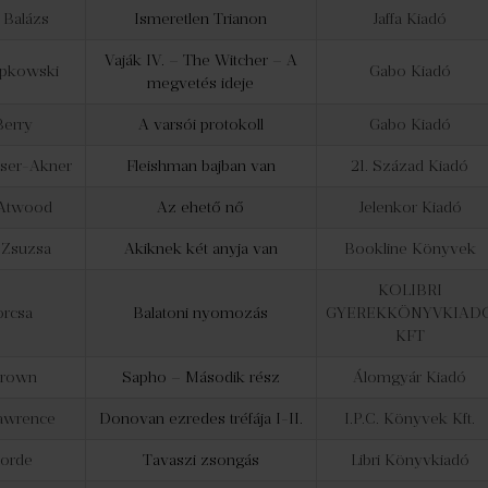
 Balázs
Ismeretlen Trianon
Jaffa Kiadó
Vaják IV. – The Witcher – A
apkowski
Gabo Kiadó
megvetés ideje
Berry
A varsói protokoll
Gabo Kiadó
sser-Akner
Fleishman bajban van
21. Század Kiadó
 Atwood
Az ehető nő
Jelenkor Kiadó
 Zsuzsa
Akiknek két anyja van
Bookline Könyvek
KOLIBRI
orcsa
Balatoni nyomozás
GYEREKKÖNYVKIAD
KFT
Brown
Sapho – Második rész
Álomgyár Kiadó
Lawrence
Donovan ezredes tréfája I-II.
I.P.C. Könyvek Kft.
forde
Tavaszi zsongás
Libri Könyvkiadó