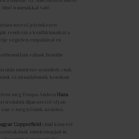
a múlttal. Az Auschwitzot túlélő
 tűnő traumákkal való
rtárs szerző jelentkezett
ák rendezni a konfliktusaikat a
ője végtelen empátiával és
.
 otthonukban válnak brutális
sa után mindenre számított, csak
merünk rá társadalmunk komikus
n jelent meg Tompa Andrea
Haza
ri irodalmi díjas szerző olyan
y van-e még közünk azokhoz,
agyar Copperfield
című könyvét
korszakának mindennapjait is.