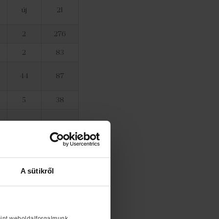
új
21
2
276
2
83
44
87
5
38
0
43
-4
92
új
10
A sütikről
-7
44
-3
76
mint weboldalforgalmunk