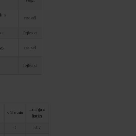
segít
k a
mesél
ka
fejleszt
lgy
mesél
fejleszt
…napja a
változás
listán
0
597