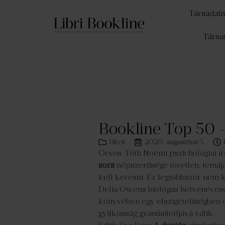
Társadal
Társa
Bookline Top 50 
Hírek
2020. augusztus 5.
Orvos-Tóth Noémi pszichológiai ír
sors
népszerűsége töretlen, témája 
kell keresni. Ez legtöbbször nem k
Delia Owens biológus hetvenévesen
könyvében egy elszigeteltségben él
gyilkosság gyanúsítottjává válik.