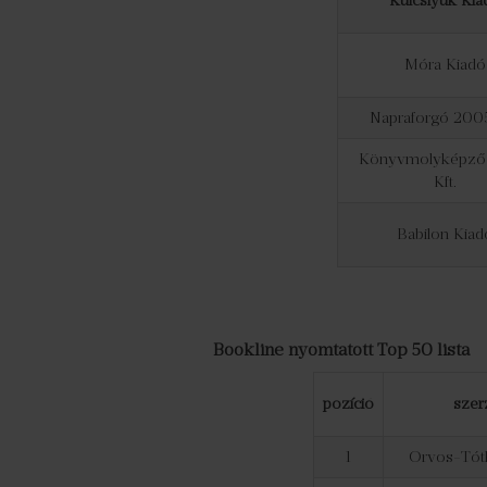
Kulcslyuk Kia
Móra Kiadó
Napraforgó 2005
Könyvmolyképző
Kft.
Babilon Kiad
Bookline nyomtatott Top 50 lista
pozíció
szer
1
Orvos-Tót