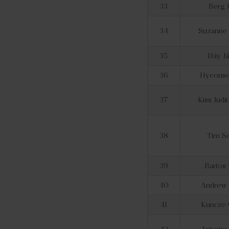
33
Berg J
34
Suzanne 
35
Háy J
36
Hyeonse
37
Kiss Judi
38
Tim Se
39
Bartos 
40
Andrew 
41
Kuncze 