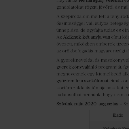
Háy János
Ne
haragudj, véletlen vo
gondolatokat rögzíti jövőről és múl
A szépirodalom mellett a tényirod
őszinteséggel vall súlyos betegség
ünneplése, de egyfajta tudás és él
Az
Akiknek két anyja van
című kön
övezett, miközben emberek tízezrei
az örökbefogadás magyarországi tör
A gyereknevelési és mesekönyvek i
gyerekkönyvajánló
programját, íg
megneveznek egy kiemelkedő alkot
győztem le a szekálómat
című kön
kortárs zaklatás témája sokakat ér
tudatosulhat bennünk, hogy nem a mi
Szívünk rajta 2020. augusztus
– Szí
Kiadó