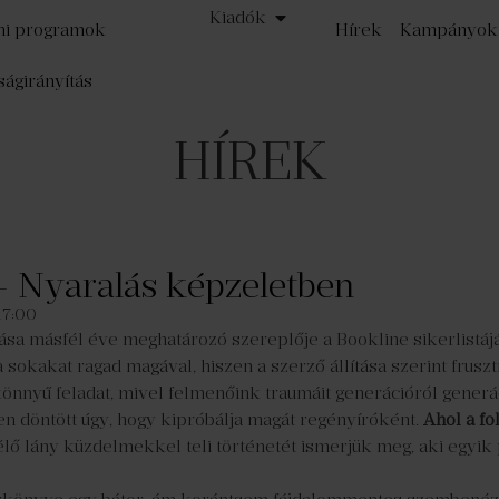
Kiadók
mi programok
Hírek
Kampányok
ságirányítás
HÍREK
– Nyaralás képzeletben
17:00
ása másfél éve meghatározó szereplője a Bookline sikerlistáj
sokakat ragad magával, hiszen a szerző állítása szerint frusz
önnyű feladat, mivel felmenőink traumáit generációról generá
 döntött úgy, hogy kipróbálja magát regényíróként.
Ahol a f
ő lány küzdelmekkel teli történetét ismerjük meg, aki egyik p