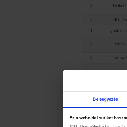
2
Delia 
3
Edith Ev
4
Ljudmila 
5
Bartos 
6
Tompa A
7
Szentes
8
Deborah 
9
Stephen
Beleegyezés
10
Borsa 
11
Saul Aus
Ez a weboldal sütiket haszn
Sütiket használunk a tartalmak és