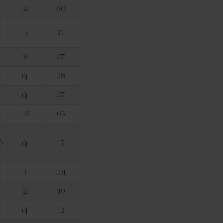
-21
60
-5
71
16
37
új
28
új
27
-16
65
Ó
új
15
3
101
-21
49
új
12