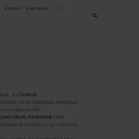
Karrier
Kapcsolat
HU
ának. Az
Örökölt
trációink okait családunk múltjában
cióra adjuk tovább.
olyami rákok énekelnek
című
illanatról a másikra egy rejtélyes