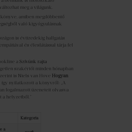
 a bennünk is motoszkáló
 változhat meg a világunk.
 új könyve, amiben megdöbbentő
gségből való kigyógyulásnak
zágon is évtizedekig hallgatás
mpátiával és éleslátással tárja fel
ookline a
Szívünk rajta
üggetlen szakértői minden hónapban
erint is Niels van Hove
Hogyan
gy nyilatkozott a könyvről: „A
an fogalmazott üzeneteit olvasva
 a helyzetből.”
Kategória
e a