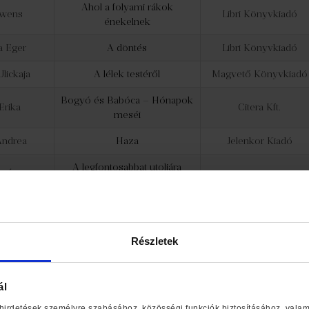
Ahol a folyami rákok
Owens
Libri Könyvkiadó
énekelnek
a Eger
A döntés
Libri Könyvkiadó
Ulickaja
A lélek testéről
Magvető Könyvkiadó
Bogyó és Babóca – Hónapok
Erika
Citera Kft.
meséi
ndrea
Haza
Jelenkor Kiadó
A legfontosabbat utoljára
i Éva
Libri Könyvkiadó
hagytam
Feldman
Unortodox – A másik út
Libri Könyvkiadó
 King
Az Intézet
Európa Könyvkiadó
Részletek
Brown
A szárd szikla
Álomgyár Kiadó
terlitz
A Jóbarátok-generáció
21. Század Kiadó
ál
 hirdetések személyre szabásához, közösségi funkciók biztosításához, vala