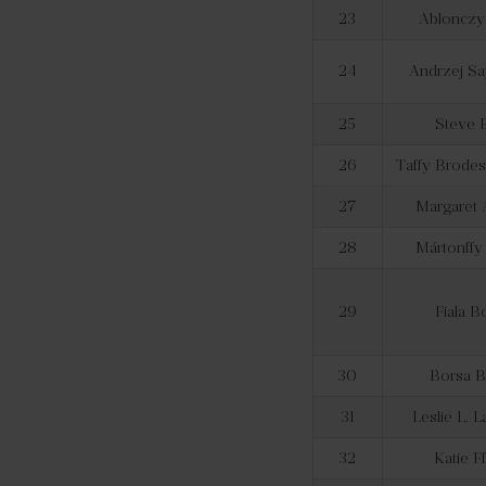
23
Ablonczy
24
Andrzej S
25
Steve 
26
Taffy Brode
27
Margaret
28
Mártonffy
29
Fiala B
30
Borsa 
31
Leslie L. 
32
Katie F