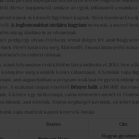
lt
című járványnaplójában személyes terébe enged be minket,
tról, illetve napjainkról, amikor az egyik pillanatról a másikra
alomi írások is kiemelt figyelmet kaptak. Ilyen Szentesi Éva
éről.
A legfontosabbat utoljára hagytam
nemcsak a szerző bete
ményanyag átadása is az olvasónak.
yv pedig egy olyan érzékeny témát dolgoz fel, amit Magyarors
nek életét határozta meg. Mártonffy Zsuzsa hiánypótló írása e
ténetét és emberi oldalait.
ránti folyamatos érdeklődést látva indította el 2014-ben a B
y könnyítve meg a szülők könyvválasztását. A Szívünk rajta f
ást, ami augusztusban a program szakmai és gyerekzsűrije sz
yve. A szakmai csapat részéről
Bényei Judit
, a MOME docense í
int. A könyv egy hétköznapi, valós történetet mesél el. Pontos
 hibánk, ami történik, fontos segítséget kérnünk, és lehet kiút
vünk rajta matricát kapott könyvek listája:
Szerző
Cím
Hogyan győztem l