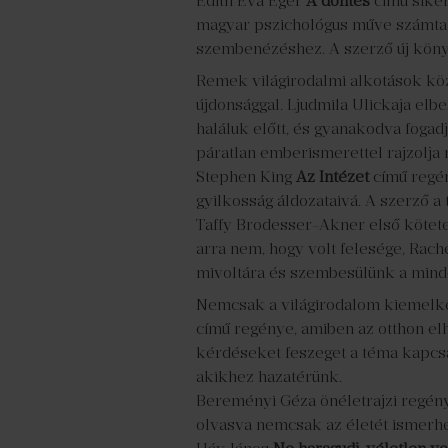
Edith Eva Eger
A döntés
című siker
magyar pszichológus műve számtal
szembenézéshez. A szerző új kön
Remek világirodalmi alkotások közü
újdonsággal. Ljudmila Ulickaja elb
haláluk előtt, és gyanakodva fogad
páratlan emberismerettel rajzolja 
Stephen King
Az Intézet
című regén
gyilkosság áldozataivá. A szerző a
Taffy Brodesser-Akner első kötet
arra nem, hogy volt felesége, Rac
mivoltára és szembesülünk a mind
Nemcsak a világirodalom kiemelked
című regénye, amiben az otthon elh
kérdéseket feszeget a téma kapcs
akikhez hazatérünk.
Bereményi Géza önéletrajzi regény
olvasva nemcsak az életét ismerhe