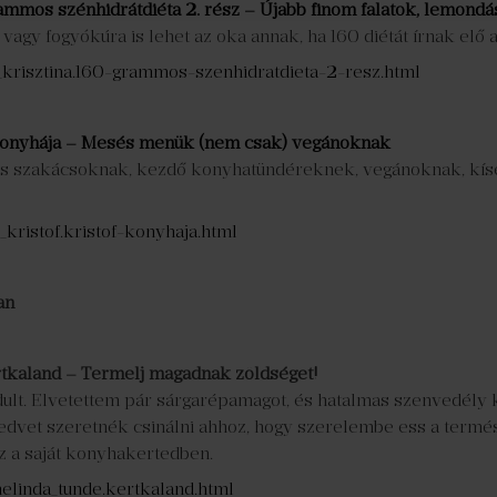
ammos szénhidrátdiéta 2. rész – Újabb finom falatok, lemondá
vagy fogyókúra is lehet az oka annak, ha 160 diétát írnak elő 
_krisztina.160-grammos-szenhidratdieta-2-resz.html
konyhája – Mesés menük (nem csak) vegánoknak
es szakácsoknak, kezdő konyhatündéreknek, vegánoknak, kí
kristof.kristof-konyhaja.html
an
tkaland – Termelj magadnak zöldséget!
ult. Elvetettem pár sárgarépamagot, és hatalmas szenvedély ke
edvet szeretnék csinálni ahhoz, hogy szerelembe ess a termész
z a saját konyhakertedben.
elinda_tunde.kertkaland.html