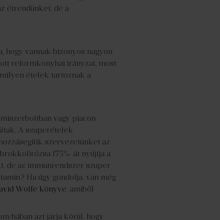
az étrendünket, de a
ba, hogy vannak bizonyos nagyon
ott reformkonyhai irányzat, most
milyen ételek tartoznak a
lmiszerboltban vagy piacon
áltak. A szuperételek
 hozzásegítik szervezetünket az
rokkolirózsa 175%-át nyújtja a
tt, de az immunrendszer szuper
vitamin? Ha úgy gondolja, van még
avid Wolfe könyve
, amiből
nyhában azt járja körül, hogy