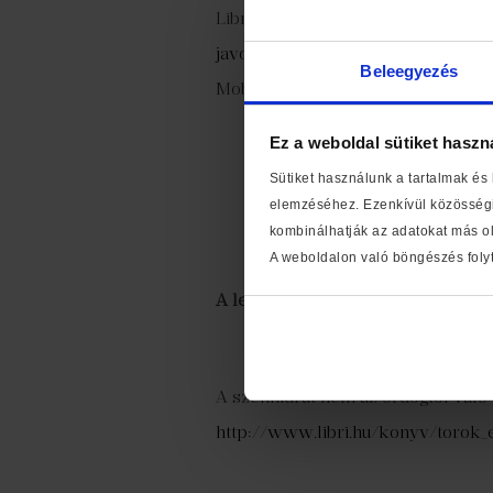
Libri-Shopline Nyrt.
javor.zsofia@librishopline.com
Beleegyezés
Mobil: +36 20 664 6458
Ez a weboldal sütiket haszn
Sütiket használunk a tartalmak és
elemzéséhez. Ezenkívül közösségi
kombinálhatják az adatokat más ol
A weboldalon való böngészés folyt
A legkeresettebb gasztronómiai 
1.
Török Eszter
Viszlát, cu
A szénhidrát nem az ördögtől való
http://www.libri.hu/konyv/torok_e