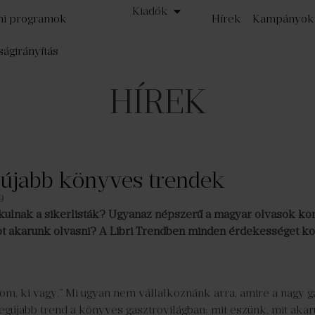
Kiadók
mi programok
Hírek
Kampányok
ságirányítás
HÍREK
egújabb könyves trendek
9
akulnak a sikerlisták? Ugyanaz népszerű a magyar olvasók kö
jót akarunk olvasni? A Libri Trendben minden érdekességet kö
, ki vagy.” Mi ugyan nem vállalkoznánk arra, amire a nagy ga
egújabb trend a könyves gasztrovilágban: mit eszünk, mit akar