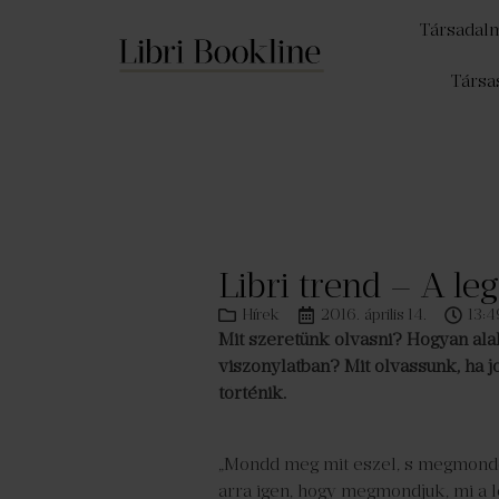
Társadal
Társa
Libri trend – A l
Hírek
2016. április 14.
13:4
Mit szeretünk olvasni? Hogyan al
viszonylatban? Mit olvassunk, ha 
történik.
„Mondd meg mit eszel, s megmondom
arra igen, hogy megmondjuk, mi a l