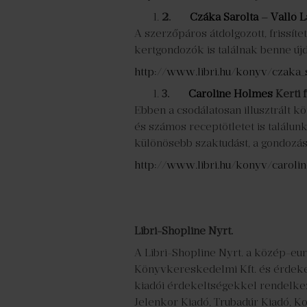
2.
Czáka Sarolta
–
Valló L
A szerzőpáros átdolgozott, frissíte
kertgondozók is találnak benne új
http://www.libri.hu/konyv/czaka_
3.
Caroline Holmes
Kerti 
Ebben a csodálatosan illusztrált k
és számos receptötletet is találun
különösebb szaktudást, a gondozás
http://www.libri.hu/konyv/caroli
Libri-Shopline Nyrt.
A Libri-Shopline Nyrt. a közép-euró
Könyvkereskedelmi Kft. és érdekelt
kiadói érdekeltségekkel rendelkezi
Jelenkor Kiadó, Trubadúr Kiadó, Kol