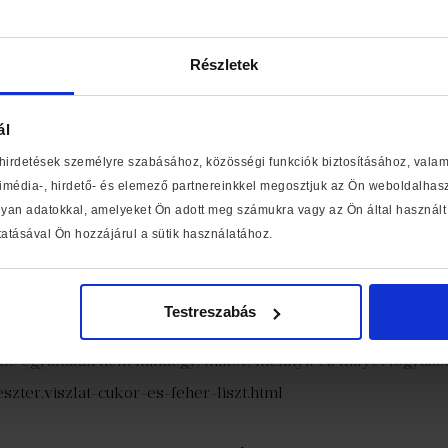
Részletek
ál
 hirdetések személyre szabásához, közösségi funkciók biztosításához, vala
média-, hirdető- és elemező partnereinkkel megosztjuk az Ön weboldalhaszn
yan adatokkal, amelyeket Ön adott meg számukra vagy az Ön által használt 
atásával Ön hozzájárul a sütik használatához.
könyvek
listájának
első három helyezettje a Libri.hu oldaláról:
Testreszabás
kor és fehér liszt!
 de egyáltalán nem mindegy, mikor, mennyit és milyet fogyas
szter.viszlat-cukor-es-feher-liszt.html