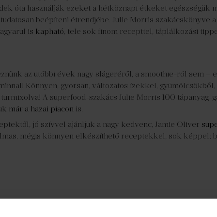
edek óta használják ezeket a hétköznapi étkeket egészségük m
 tudatosan beépíteni étrendjébe. Julie Morris szakácskönyve a
magyarul is
kapható
, tele sok finom recepttel, táplálkozási ti
ünk az utóbbi évek nagy slágeréről, a smoothie-ról sem – ezt
aminnal! Könnyen, gyorsan, változatos ízekkel, gyümölcsökből
turmixolva! A superfood-szakács Julie Morris 100 tápanyag-g
uk már a hazai piacon
is.
eptektől, jó szívvel ajánljuk a nagy kedvenc, Jamie Oliver
sup
lmas, mégis könnyen elkészíthető receptekkel, sok képpel; b