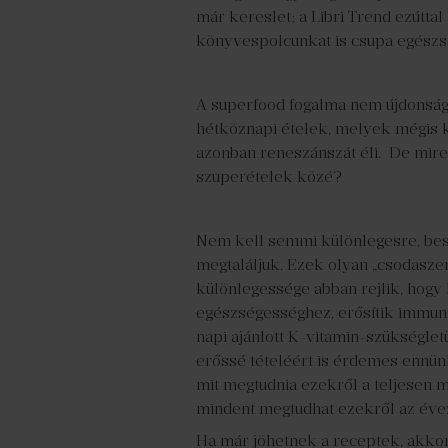
már kereslet; a Libri Trend ezúttal
könyvespolcunkat is csupa egészség
A superfood fogalma nem újdonság 
hétköznapi ételek, melyek mégis k
azonban reneszánszát éli. De mire
szuperételek közé?
Nem kell semmi különlegesre, bes
megtaláljuk. Ezek olyan „csodasze
különlegessége abban rejlik, hogy 
egészségességhez, erősítik immun
napi ajánlott K-vitamin-szükségle
erőssé tételéért is érdemes ennünk
mit megtudnia ezekről a teljesen 
mindent megtudhat ezekről az éve
Ha már jöhetnek a receptek, akkor