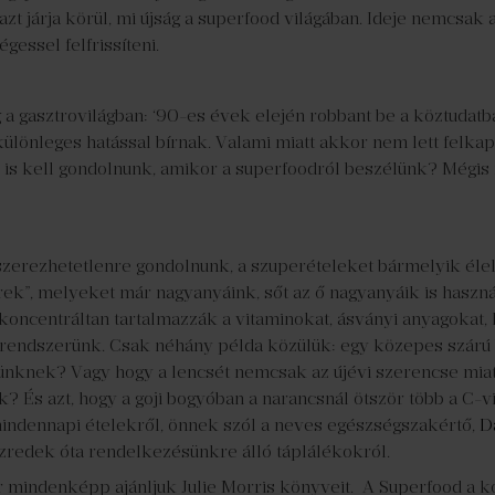
 azt járja körül, mi újság a superfood világában. Ideje nemcsak 
essel felfrissíteni.
a gasztrovilágban: ‘90-es évek elején robbant be a köztudat
ülönleges hatással bírnak. Valami miatt akkor nem lett felkap
 is kell gondolnunk, amikor a superfoodról beszélünk? Mégis 
zerezhetetlenre gondolnunk, a szuperételeket bármelyik éle
rek”, melyeket már nagyanyáink, sőt az ő nagyanyáik is haszn
koncentráltan tartalmazzák a vitaminokat, ásványi anyagokat,
rendszerünk. Csak néhány példa közülük: egy közepes szárú b
tünknek? Vagy hogy a lencsét nemcsak az újévi szerencse mia
? És azt, hogy a goji bogyóban a narancsnál ötször több a C-
mindennapi ételekről, önnek szól a neves egészségszakértő,
D
zredek óta rendelkezésünkre álló táplálékokról.
 mindenképp ajánljuk Julie Morris könyveit. A Superfood a ko