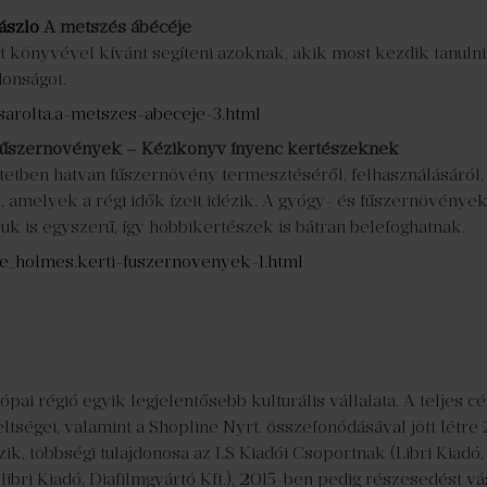
ászló
A metszés ábécéje
tt könyvével kívánt segíteni azoknak, akik most kezdik tanulni 
donságot.
sarolta.a-metszes-abeceje-3.html
fűszernövények – Kézikönyv ínyenc kertészeknek
ötetben hatvan fűszernövény termesztéséről, felhasználásáról,
k, amelyek a régi idők ízeit idézik. A gyógy- és fűszernövény
uk is egyszerű, így hobbikertészek is bátran belefoghatnak.
ne_holmes.kerti-fuszernovenyek-1.html
pai régió egyik legjelentősebb kulturális vállalata. A teljes cé
ségei, valamint a Shopline Nyrt. összefonódásával jött létre 
k, többségi tulajdonosa az LS Kiadói Csoportnak (Libri Kiadó
ibri Kiadó, Diafilmgyártó Kft.), 2015-ben pedig részesedést vás