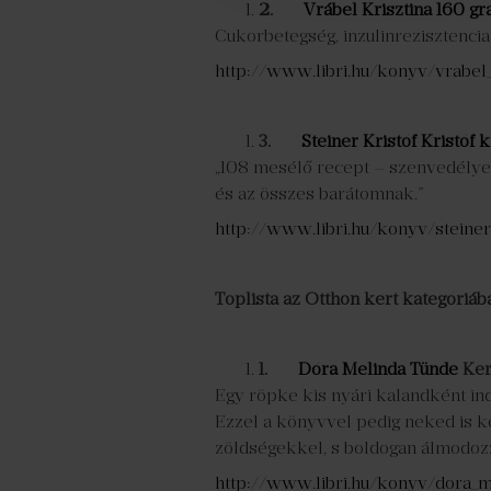
2.
Vrábel Krisztina
160 gr
Cukorbetegség, inzulinrezisztencia 
http://www.libri.hu/konyv/vrabel
3.
Steiner Kristóf
Kristóf 
„108 mesélő recept – szenvedély
és az összes barátomnak.”
http://www.libri.hu/konyv/steiner_
Toplista az Otthon kert kategóriáb
1.
Dóra Melinda Tünde
Ker
Egy röpke kis nyári kalandként ind
Ezzel a könyvvel pedig neked is k
zöldségekkel, s boldogan álmodoz
http://www.libri.hu/konyv/dora_m