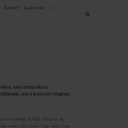
Karrier
Kapcsolat
HU
rében, mint nemzetközi
rüljárunk, ami a könyves világban
sztronómus, Brillat-Savarin, de
unk enni, mire lesz, vagy mire van