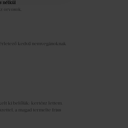
s nélkül
az orvosok.
sérletező kedvű nemvegánoknak
lt ki belőlük: kertész lettem.
ettel, a magad termelte friss