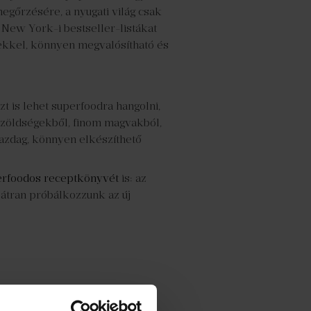
egőrzésére, a nyugati világ csak
 New York-i bestseller-listákat
ppekkel, könnyen megvalósítható és
 is lehet superfoodra hangolni,
, zöldségekből, finom magvakból,
azdag, könnyen elkészíthető
erfoodos receptkönyvét
is: az
átran próbálkozzunk az új