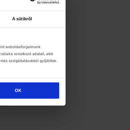
A sütikről
mint weboldalforgalmunk
álatra vonatkozó adatait, akik
más szolgáltatásokból gyűjtöttek.
OK
ztunk…