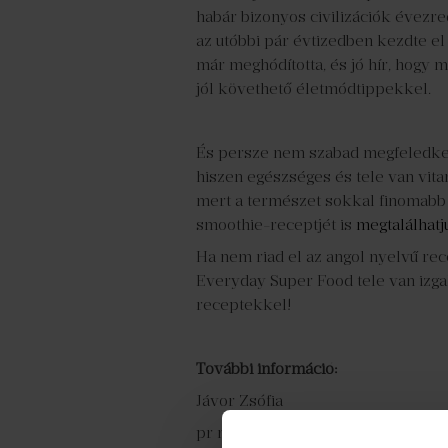
habár bizonyos civilizációk évezr
az utóbbi pár évtizedben kezdte el
már meghódította, és jó hír, hogy 
jól követhető életmódtippekkel.
És persze nem szabad megfeledkezn
hiszen egészséges és tele van vit
mert a természet sokkal finomabb 
smoothie-receptjét is
megtalálhatj
Ha nem riad el az angol nyelvű rec
Everyday Super Food tele van izga
receptekkel!
További információ:
Jávor Zsófia
pr manager