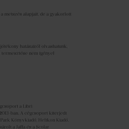
a metszés alapjait, de a gyakorlott
 jótékony hatásairól olvashatunk,
ek termesztése nem igényel
gcsoport a Libri
2013-ban. A cégcsoport kiterjedt
, Park Könyvkiadó, Helikon Kiadó,
árolt a Jaffa és a Scolar