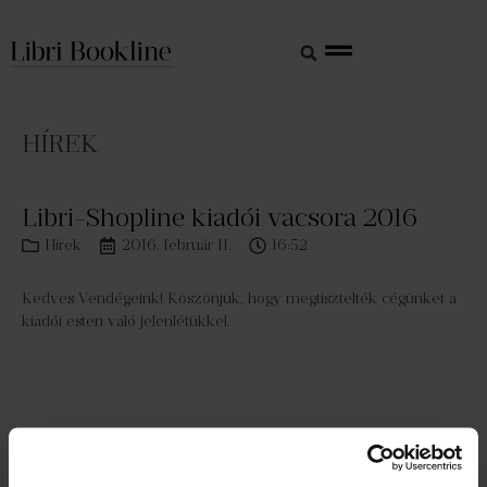
HÍREK
Libri-Shopline kiadói vacsora 2016
Hírek
2016. február 11.
16:52
Kedves Vendégeink! Köszönjük, hogy megtisztelték cégünket a
kiadói esten való jelenlétükkel.