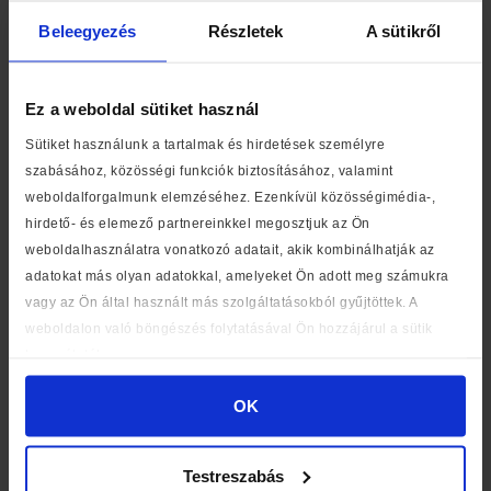
Beleegyezés
Részletek
A sütikről
Ez a weboldal sütiket használ
Sütiket használunk a tartalmak és hirdetések személyre
szabásához, közösségi funkciók biztosításához, valamint
weboldalforgalmunk elemzéséhez. Ezenkívül közösségimédia-,
hirdető- és elemező partnereinkkel megosztjuk az Ön
weboldalhasználatra vonatkozó adatait, akik kombinálhatják az
adatokat más olyan adatokkal, amelyeket Ön adott meg számukra
vagy az Ön által használt más szolgáltatásokból gyűjtöttek. A
weboldalon való böngészés folytatásával Ön hozzájárul a sütik
használatához.
OK
Testreszabás
További hírek