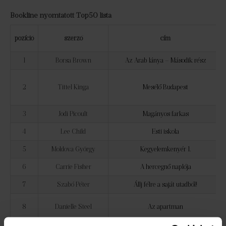
Bookline nyomtatott Top50 lista
pozíció
szerző
cím
1
Borsa Brown
Az Arab lánya – Második rész
2
Tittel Kinga
Mesélő Budapest
3
Jodi Picoult
Magányos farkas
4
Lee Child
Esti iskola
5
Moldova György
Kegyelemkenyér 1.
6
Carrie Fisher
A hercegnő naplója
7
Szabó Péter
Állj félre a saját utadból!
8
Danielle Steel
Az apartman