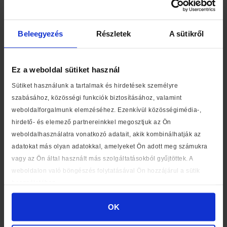
9
Johanna Lindsey
Ha magadba bolondítasz
10
Leslie L. Lawrence
A múlt árnyai
Beleegyezés
Részletek
A sütikről
11
Dragomán György
A fehér király
12
Neil Gaiman
Északi mitológia
Ez a weboldal sütiket használ
13
Wilbur Smith
A fáraó
Sütiket használunk a tartalmak és hirdetések személyre
szabásához, közösségi funkciók biztosításához, valamint
14
Martin Broszat
Auschwitz parancsnoka voltam
weboldalforgalmunk elemzéséhez. Ezenkívül közösségimédia-,
15
Lisa Kleypas
Botrány tavasszal
hirdető- és elemező partnereinkkel megosztjuk az Ön
weboldalhasználatra vonatkozó adatait, akik kombinálhatják az
16
Nógrádi György
Szerencsénk volt, túléltük…
adatokat más olyan adatokkal, amelyeket Ön adott meg számukra
17
Csinszka
Vallomás a csodáról
vagy az Ön által használt más szolgáltatásokból gyűjtöttek. A
weboldalon való böngészés folytatásával Ön hozzájárul a sütik
18
Berg Judit
Hisztimesék
használatához.
19
Bella Andre
Hadd legyek az Igazi
OK
20
Camilla Lackberg
Az idomár