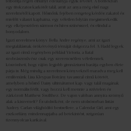
felbontja régen elhunyt édesanyja egyik levelét. A borítékban
egy titokzatos karkötőt talál, amit az anya még első nagy
szerelmétől kapott. Hősnőnk fejében rengeteg kérdés zakatol és
mielőtt választ kaphatna, egy véletlen folytán megismerkedik
egy elképesztően sármos és híres színésszel, és elindul a
bonyodalom.
Igazi szerelmes könyv Bella Andre regénye, ami az igazi
megtalálásnak örökérvényű témáját dolgozza fel. A Hadd legyek
az igazi című regényben például Victoria, a fiatal
szobrászművész csak egy szerencsétlen véletlennek
köszönheti, hogy rájön: legjobb gimnáziumi barátja egyben élete
párja is. Még mindig a szerelmes könyveknél maradva meg kell
említenünk Lisa Kleypas Botrány tavasszal című kötetét,
amelyben a hősnő Daisy ultimátumot kap: vagy talál magának
egy normális férfit, vagy hozzá kell mennie a szívtelen és
zárkózott Matthew Swifthez. De vajon valóban annyira szörnyű
alak a kiszemelt? És utolsóként, de nem utolsósorban listás
Audrey Carlan világhódító bestsellere, a Calendar Girl, ami egy
eszkortlány mindennapjaiba ad betekintést, szigorúan
tizennyolcas karikával.