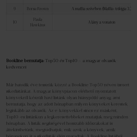
9
Borsa Brown
A maffia szívében (Maffia-trilógia 3.)
Paula
10
A lány a vonaton
Hawkins
Bookline bemutatja:
Top50 és Top10 – a magyar olvasók
kedvencei
Már hatodik éve tesszük közzé a Bookline Top50 néven ismert
sikerlistánkat. A magyar könyvpiacon elérhető nyomtatott
könyvekről készült havi listánk olyan hiánypótló anyag, ami
bemutatja, hogy az adott hónapban milyen könyveket kerestek
leginkább az olvasók. Az e-könyvekkel sincs ez másként,
Top10-es listánkon a legkeresettebbeket mutatjuk meg minden
hónapban. A listák segítségével hosszabb időszakokat is
áttekinthetünk, megtudhatjuk, mik azok a könyvek, amik
hónapokon át a sikerlisták élén maradtak. A Bookline listáiból