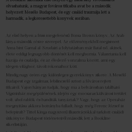
olvashatunk, a magyar főváros titkaiba avat be a második
helyezett Mesélő Budapest, és egy család traumája lett a
harmadik, a legkeresettebb könyvek sorában.
Az első helyen a friss megjelenésű Borsa Brown könyv, Az Arab
lánya második része szerepel. Az előzményekből megismert
Anna bint Gamal al-Szudairi a folytatásban már fiatal nő, akinek
élete eddigi legnagyobb döntését kell meghoznia. Választania kell
hazája és családja, és az éledező vonzalma között, ami egy
idegen világhoz, távoli rokonaihoz köti.
Mindig nagy öröm egy különleges gyerekkönyv sikere. A Mesélő
Budapest egy izgalmas, lebilincselő sztori a főváros rejtett
titkairól. Vajon hányan tudják, hogy ma a belvárosban található
Vígszínház megépülésének idején egy mocsaras külvárosi terület
volt, ahol rablók és banditák tanyáztak? Vagy, hogy az Operaház
megnyitása akkora botrányba fulladt, hogy még Ferenc József is
belepirult? Tittel Kinga nagyszerű illusztrációkkal tarkított családi
útikönyve Budapest történeteiről második lett a Bookline
sikerlistáján.