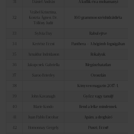
31
Dániel András
A kuflik és a mohamanyi
Vrábel Krisztina,
32
Koszta Ágnes, Dr.
160 grammos szénhidrátdiéta
Töllösy Judit
33
Sylvia Day
Rabul ejtve
34
Kertész Erzsi
Panthera – A hógömb fogságában
35
Arnaldur Indridason
Rókalyuk
36
Jakupcsek Gabriella
Megúszhatatlan
37
Saroo Brierley
Oroszlán
38
Könyves magazin 2017/I.
39
John Kavanagh
Győzz vagy tanulj!
40
Marie Kondo
Rend a lelke mindennek
41
Juan Pablo Escobar
Apám, a drogbáró
42
Homonnay Gergely
Puszi, Erzsi!