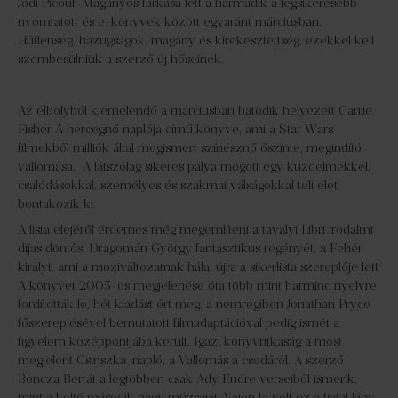
Jodi Picoult Magányos farkasa lett a harmadik a legsikeresebb
nyomtatott és e-könyvek között egyaránt márciusban.
Hűtlenség, hazugságok, magány és kirekesztettség, ezekkel kell
szembesülniük a szerző új hőseinek.
Az élbolyból kiemelendő a márciusban hatodik helyezett Carrie
Fisher A hercegnő naplója című könyve, ami a Star Wars
filmekből milliók által megismert színésznő őszinte, megindító
vallomása. A látszólag sikeres pálya mögött egy küzdelmekkel,
csalódásokkal, személyes és szakmai válságokkal teli élet
bontakozik ki.
A lista elejéről érdemes még megemlíteni a tavalyi Libri irodalmi
díjas döntős, Dragomán György fantasztikus regényét, a Fehér
királyt, ami a moziváltozatnak hála, újra a sikerlista szereplője lett
A könyvet 2005-ös megjelenése óta több mint harminc nyelvre
fordították le, hét kiadást ért meg, a nemrégiben Jonathan Pryce
főszereplésével bemutatott filmadaptációval pedig ismét a
figyelem középpontjába került. Igazi könyvritkaság a most
megjelent Csinszka-napló, a Vallomás a csodáról. A szerző
Boncza Bertát a legtöbben csak Ady Endre verseiből ismerik,
mint a költő második nagy múzsáját. Vajon ki volt ez a fiatal lány,