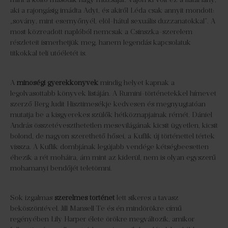
aki a rajongásig imádta Adyt, és akiről Léda csak annyit mondott:
„sovány, mint esernyőnyél, elöl-hátul sexuális duzzanatokkal”. A
most közreadott naplóból nemcsak a Csinszka-szerelem
részleteit ismerhetjük meg, hanem legendás kapcsolatuk
titkokkal teli utóéletét is.
A
minőségi gyerekkönyvek
mindig helyet kapnak a
legolvasottabb könyvek listáján. A Rumini-történetekkel hírnevet
szerző Berg Judit Hisztimesékje kedvesen és megnyugtatóan
mutatja be a kisgyerekes szülők hétköznapjainak rémét. Dániel
András összetéveszthetetlen mesevilágának kicsit ügyetlen, kicsit
bolond, de nagyon szerethető hősei, a Kuflik új történettel tértek
vissza. A Kuflik dombjának legújabb vendége kétségbeesetten
éhezik a rét moháira, ám mint az kiderül, nem is olyan egyszerű
mohamanyi bendőjét teletömni.
Sok izgalmas
szerelmes történet
lett sikeres a tavasz
beköszöntével. Jill Mansell Te és én mindörökre című
regényében Lily Harper élete örökre megváltozik, amikor