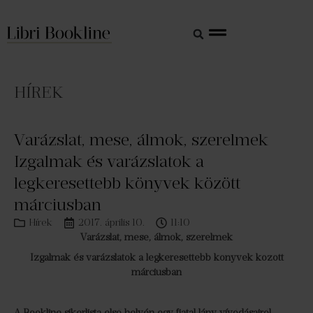
HÍREK
Varázslat, mese, álmok, szerelmek
Izgalmak és varázslatok a
legkeresettebb könyvek között
márciusban
Hírek
2017. április 10.
11:10
Varázslat, mese, álmok, szerelmek
Izgalmak és varázslatok a legkeresettebb könyvek között
márciusban
A Bookline sikerlista első helyén egy fiatal lány vívódásairól