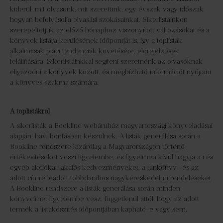
kiderül, mit olvasunk, mit szeretünk, egy évszak vagy időszak
hogyan befolyásolja olvasási szokásainkat. Sikerlistáinkon
szerepeltetjük az előző hónaphoz viszonyított változásokat és a
könyvek listára kerülésének időpontját is, így a toplisták
alkalmasak piaci tendenciák követésére, előrejelzések
felállítására. Sikerlistáinkkal segíteni szeretnénk az olvasóknak
eligazodni a könyvek között, és megbízható információt nyújtani
a könyves szakma számára.
A toplistákról
A sikerlisták a Bookline webáruház magyarországi könyveladásai
alapján, havi bontásban készülnek. A listák generálása során a
Bookline rendszere kizárólag a Magyarországon történő
értékesítéseket veszi figyelembe, és figyelmen kívül hagyja a i és
egyéb akciókat, akciós kedvezményeket, a tankönyv- és az
adott címre leadott többdarabos nagykereskedelmi rendeléseket.
A Bookline rendszere a listák generálása során minden
könyvcímet figyelembe vesz, függetlenül attól, hogy az adott
termék a listakészítés időpontjában kapható-e vagy sem.