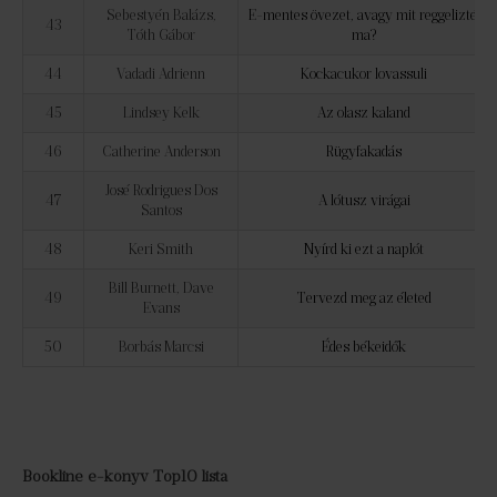
Sebestyén Balázs,
E-mentes övezet, avagy mit reggeliztél
43
Tóth Gábor
ma?
44
Vadadi Adrienn
Kockacukor lovassuli
45
Lindsey Kelk
Az olasz kaland
46
Catherine Anderson
Rügyfakadás
José Rodrigues Dos
47
A lótusz virágai
Santos
48
Keri Smith
Nyírd ki ezt a naplót
Bill Burnett, Dave
49
Tervezd meg az életed
Evans
50
Borbás Marcsi
Édes békeidők
Bookline e-könyv Top10 lista