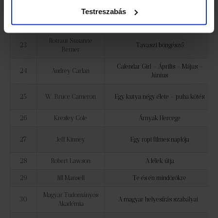
21
Beck Andrea
A Titoktündér
Testreszabás
22
Steve Berry
Veszedelmes hazafiak
Rotraut Susanne
23
Tavaszi böngésző
Berner
Calendar Girl – Április – Május –
24
Audrey Carlan
Június
25
W. Bruce Cameron
Egy kutya négy élete – puha kötés
26
Kresley Cole
Árnyak Hercege
27
Jeff Kinney
Egy ropi filmes naplója
28
Robert Lawson
A lélek útja
29
Jill Mansell
Te és én mindörökre
Magyar Tudományos
30
A magyar helyesírás szabályai
Akadémia