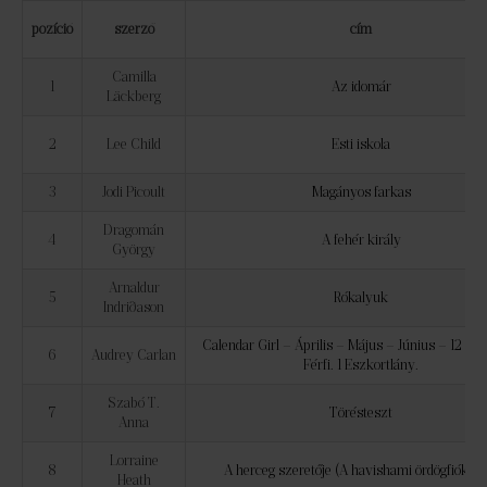
pozíció
szerző
cím
Camilla
1
Az idomár
Läckberg
2
Lee Child
Esti iskola
3
Jodi Picoult
Magányos farkas
Dragomán
4
A fehér király
György
Arnaldur
5
Rókalyuk
Indriðason
Calendar Girl – Április – Május – Június – 12 Hón
6
Audrey Carlan
Férfi. 1 Eszkortlány.
Szabó T.
7
Törésteszt
Anna
Lorraine
8
A herceg szeretője (A havishami ördögfiókák 1
Heath