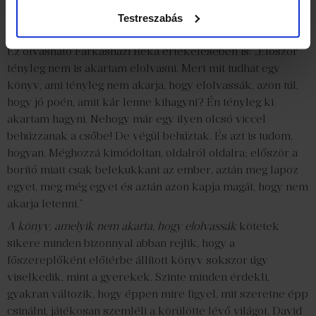
állítja azt, aki mégis megpróbál végig érni rajta.
Testreszabás
A kötet a Bookline Kids szakmai zsűrijét is próbára tette.
Ez olvasható Farkasházi Réka értékelésében is: „Először
tényleg nem is akartam elolvasni. Mert mit tudhat egy
könyv, ami tényleg nem akarja, hogy elolvassák, azon túl,
hogy jó poén, amit kár lenne kihagyni? Én tényleg ki
akartam hagyni. Nehogy már egy ilyen olcsó viccel
behúzzanak a csőbe! De végül behúztak. És azt is tudom,
hogyan. Méghozzá kimódoltan, oldalról oldalra; először a
borító miatt csak belekukkant az ember, aztán meg lapoz
egyet, meg még egyet és aztán azon kapja magát, hogy nem
akarja letenni.”
A könyv, amelyik nem akarta, hogy elolvassák
kötetek
sikere minden bizonnyal abban rejlik, hogy a
főszereplőként előtérbe állított könyv sokszor úgy
viselkedik, mint a gyerekek. Szinte minden érdekli,
gyakran változik, hogy éppen mire figyel, mit szeretne épp
csinálni, játékosan szemléli a körülötte lévő világot. David