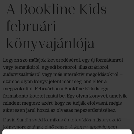
A Bookline Kids
februári
könyvajánlója
Legyen szó műfajok keveredéséről, egy új formátumról
vagy tematikáról, egyedi borítóról, illusztrációról,
audiovizuálitásról vagy más interaktív megoldásokról –
számos olyan könyv jelent már meg, ami eltér a
megszokottól. Februárban a Bookline Kids is egy
formabontó kötetet mutat be. Egy olyan könyvet, amelyik
mindent megtesz azért, hogy ne tudják elolvasni, mégis
sikeresen járul hozzá az olvasás népszerűsítéséhez.
David Sundin svéd komikus és televíziós műsorvezető
könyvsorozatának első része,
A könyv, amelyik nem