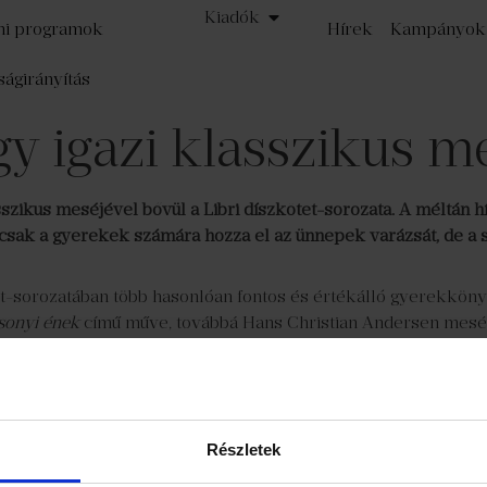
Kiadók
mi programok
Hírek
Kampányok
ságirányítás
y igazi klasszikus me
szikus meséjével bővül a Libri díszkötet-sorozata. A méltán 
mcsak a gyerekek számára hozza el az ünnepek varázsát, de a 
t-sorozatában több hasonlóan fontos és értékálló gyerekkönyve
sonyi ének
című műve, továbbá Hans Christian Andersen mesé
offman 1816-ban megjelent,
Diótörő és Egérkirály
című könyvéve
otásaként számos feldolgozást, átiratot megélt. Készült belőle
yűgöző balettjének köszönheti. Hoffman meséjének középpontjá
egjavít. Éjjel aztán Diótörő és az üvegszekrényben lakó babaser
Részletek
in, Diótörő kíséretében utazza be babaország csodálatos tájai