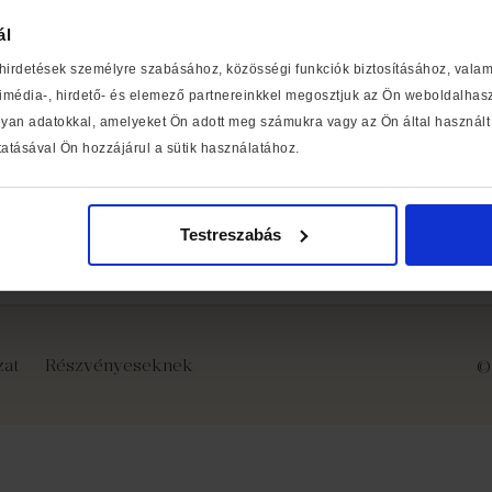
mann a német romantika egyik legizgalmasabb alakja. Középső 
ál
orban mégis zeneszerzőnek tartotta. Ma leginkább irodalmi mun
s természetesen a
Diótörő és Egérkirály
.
 hirdetések személyre szabásához, közösségi funkciók biztosításához, vala
ven tükrözik írásai, amikben szívesen elegyítette a valóságot 
média-, hirdető- és elemező partnereinkkel megosztjuk az Ön weboldalhaszn
 közben is.
yan adatokkal, amelyeket Ön adott meg számukra vagy az Ön által használt 
atásával Ön hozzájárul a sütik használatához.
, kizárólag ehhez a kiadáshoz készült illusztrációkkal, ünnepi 
 esetén 899 Ft-ért érhető el a Libri könyvesboltokban és a lib
Testreszabás
ót talál.
zat
Részvényeseknek
©