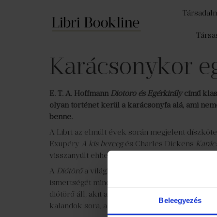
Társadal
Társa
Karácsonykor eg
E. T. A. Hoffmann
Diótörő és Egérkirály
című klas
olyan történet kerül a karácsonyfa alá, ami ne
benne.
A Libri az elmúlt évek során megjelent díszköte
Exupéry
A kis herceg
és Charles Dickens
Karác
visszanyúlt ehhez a hagyományhoz és E. T. A H
A
Diótörő
a világirodalom egyik legismertebb alk
ismertségét minden bizonnyal Csajkovszkij len
diótörő áll, akit a kislány odaadó szeretettel m
Beleegyezés
kalandok sora, ahol főhősnőnk képzelete szárnya