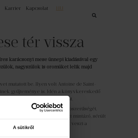
Karrier
Kapcsolat
HU
se tér vissza
híres karácsonyi mese ünnepi kiadásával egy
szülők, nagyszülők is örömüket lelik majd
t mutatott be. Ilyen volt Antoine de Saint-
inek gyűjteménye is. Idén a könyvkereskedő
l bővítik ünnepi könyveik sorát.
 film, színdarab, de töretlen népszerűségét,
ban a Kis Marika és egy vitézt mintázó, sérült
eg életre kel, és ezzel kezdetét veszi a
A sütikről
t.