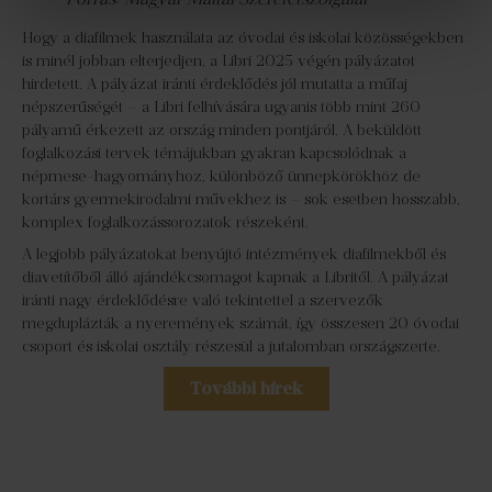
Hogy a diafilmek használata az óvodai és iskolai közösségekben
is minél jobban elterjedjen, a Libri 2025 végén pályázatot
hirdetett. A pályázat iránti érdeklődés jól mutatta a műfaj
népszerűségét – a Libri felhívására ugyanis több mint 260
pályamű érkezett az ország minden pontjáról. A beküldött
foglalkozási tervek témájukban gyakran kapcsolódnak a
népmese-hagyományhoz, különböző ünnepkörökhöz de
kortárs gyermekirodalmi művekhez is – sok esetben hosszabb,
komplex foglalkozássorozatok részeként.
A legjobb pályázatokat benyújtó intézmények diafilmekből és
diavetítőből álló ajándékcsomagot kapnak a Libritől. A pályázat
iránti nagy érdeklődésre való tekintettel a szervezők
megduplázták a nyeremények számát, így összesen 20 óvodai
csoport és iskolai osztály részesül a jutalomban országszerte.
További hírek