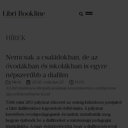
HÍREK
Nemcsak a családokban, de az
óvodákban és iskolákban is egyre
népszerűbb a diafilm
Hírek
2026. március 25.
11:06
A Libri diafilmes ötletpályázatának köszönhetően a műfaj most
újra reflektorfénybe kerül
Több mint 260 pályázat érkezett az ország különböző pontjairól
a Libri diafilmekhez kapcsolódó felhívására. A pályázat
keretében óvodapedagógusok és tanítók mutathatták meg,
hogyan építenék be a diafilmeket a mindennapi pedagógiai
munkájukba. A nagy érdeklődés jelzi, hogy a diafilmezés jóval