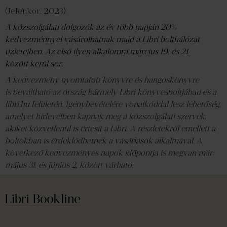
(Jelenkor, 2023)
A közszolgálati dolgozók az év több napján 20%
kedvezménnyel vásárolhatnak majd a Libri bolthálózat
üzleteiben. Az első ilyen alkalomra március 19. és 21.
között kerül sor.
A kedvezmény nyomtatott könyvre és hangoskönyvre
is beváltható az ország bármely Libri könyvesboltjában és a
libri.hu felületén. Igénybevételére vonalkóddal lesz lehetőség,
amelyet hírlevélben kapnak meg a közszolgálati szervek,
akiket közvetlenül is értesít a Libri. A részletekről emellett a
boltokban is érdeklődhetnek a vásárlások alkalmával. A
következő kedvezményes napok időpontja is megvan már:
május 31. és június 2. között várható.