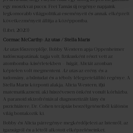
egy moszkvai puccs. Frei Tamás új regénye napjaink
legkomorabb világpolitikai eseményeit és annak elképzelt
következményeit állítja a középpontba.
(Libri, 2023)
Cormac McCarthy: Az utas / Stella Maris
Az utas
főszereplője, Bobby Western apja Oppenheimer
tudóscsapatának tagja volt, fizikusként részt vett az
atombomba-kísérletekben – húgát, Aliciát azonban
képtelen volt megmenteni.
Az utas
az erény és a
tudomány, a bűntudat és a téboly lélegzetelállító regénye. A
Stella Maris központi alakja, Alicia Western, ifjú
matematikazseni, aki húszévesen önként vonult kórházba.
A paranoid skizofréniával diagnosztizált lány és
pszichiátere, Dr. Cohen terápiás beszélgetéseiből különös
világ bontakozik ki.
Bobby és Alicia párregénye megkérdőjelezi az Istenről, az
igazságról és a létről alkotott elképzeléseinket.