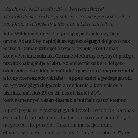
Március 19. és 21. között 20 % kedvezménnyel
vásárolhatnak a pedagógusok, az egészségügyi dolgozók, a
rendőrök, a katonák és a tűzoltók a Libri üzleteiben
.
John Williams Stonerjét a
pedagógusoknak, egy fiatal
orvos, Adam Key naplóját az egyészségügyi dolgozóknak,
Richard Osman krimijét a rendőröknek, Frei Tamás
könyvét a katonáknak, Cormac McCarthy regényét pedig a
tűzoltóknak ajánlja a Libri. Az embertársaikért dolgozó
szakembereket idén is méltóképp szeretné megünnepelni
a könyvkereskedő vállalat – éppen ezért a pedagógusok,
az
egészségügyi dolgozók, a rendőrök, a katonák és a
tűzoltók március 19. és 21. között ismét 20%
kedvezménnyel vásárolhatnak a bolthálózat üzleteiben.
A pedagógusok, egészségügyi dolgozók, rendőrök, katonák
és tűzoltók társadalmunk fontos, ám sokszor nem eléggé
megbecsült képviselői. Önzetlen munkájuk iránti
elismerése jeléül március 19. és 21. között a Libri 20%-os