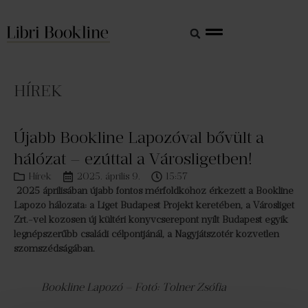
HÍREK
Újabb Bookline Lapozóval bővült a
hálózat – ezúttal a Városligetben!
Hírek
2025. április 9.
15:57
2025 áprilisában újabb fontos mérföldkőhöz érkezett a Bookline
Lapozó hálózata: a Liget Budapest Projekt keretében, a Városliget
Zrt.-vel közösen új kültéri könyvcserepont nyílt Budapest egyik
legnépszerűbb családi célpontjánál, a Nagyjátszótér közvetlen
szomszédságában.
Bookline Lapozó – Fotó: Tolner Zsófia