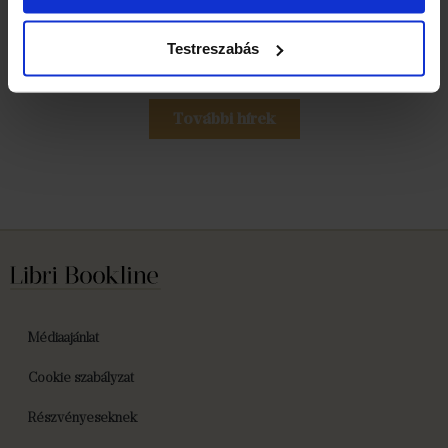
szélesítésén dolgozni – különös tekintettel a fiatalabb generációk
megszólítására. A Lapozó egyszerre támogatja a
Testreszabás
fenntarthatóságot, az olvasásnépszerűsítést és a közösségi
élményteremtést.
További hírek
Médiaajánlat
Cookie szabályzat
Részvényeseknek