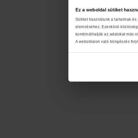
Ez a weboldal sütiket haszn
Sütiket használunk a tartalmak és
elemzéséhez. Ezenkívül közösségi
kombinálhatják az adatokat más ol
A weboldalon való böngészés folyt