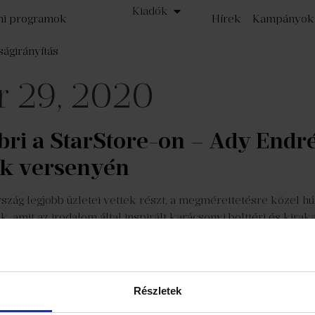
Kiadók
mi programok
Hírek
Kampányok
ságirányítás
r 29, 2020
bri a StarStore-on – Ady Endré
ok versenyén
ág legjobb üzletei vettek részt, a megmérettetésre közel hús
 amit az irodalom által inspirált karácsonyi bolttéri és kirakat
zat
Részvényeseknek
©
Részletek