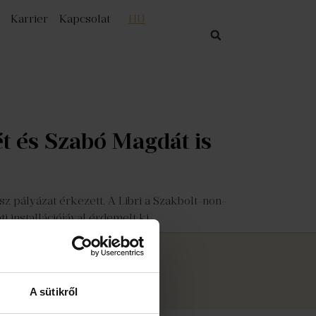
Karrier
Kapcsolat
HU
t és Szabó Magdát is
z pályázat érkezett. A Libri a Szakbolt-non-
i installációjával érdemelt ki.
 2026
Libri Bookline Zrt.
A sütikről