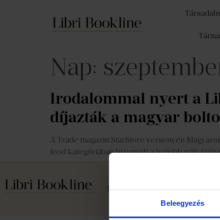
Társadal
Társa
Nap:
szeptembe
Irodalommal nyert a Li
díjazták a magyar bolt
A Trade magazin StarStore versenyén Magyarorsz
food kategóriában bizonyult a legjobb pályázónak,
Médiaajánlat
Cookie szabály
Beleegyezés