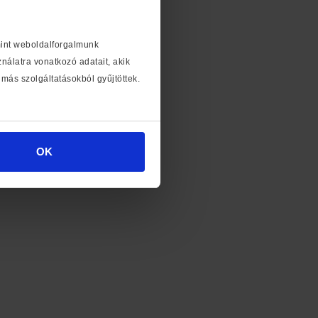
mint weboldalforgalmunk
álatra vonatkozó adatait, akik
más szolgáltatásokból gyűjtöttek.
OK