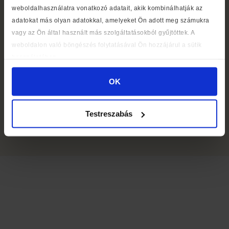
weboldalhasználatra vonatkozó adatait, akik kombinálhatják az
adatokat más olyan adatokkal, amelyeket Ön adott meg számukra
vagy az Ön által használt más szolgáltatásokból gyűjtöttek. A
weboldalon való böngészés folytatásával Ön hozzájárul a sütik
Médiaajánlat
használatához.
Cookie szabályzat
OK
Részvényeseknek
Testreszabás
© 2026
Libri Bookline Zrt.