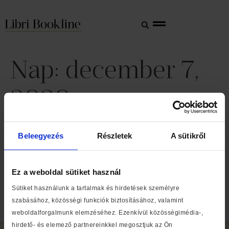
Nap:
december 7,
2020
Összehozza a magyar
Beleegyezés
Részletek
A sütikről
olvasókat a Libri
Ez a weboldal sütiket használ
A világjárvány okozta rendkívüli helyzetben a közös
élmények még értékesebbé váltak, a Libri 2020-as
Sütiket használunk a tartalmak és hirdetések személyre
karácsonyi kampányával az olvasóközösségek és az
szabásához, közösségi funkciók biztosításához, valamint
emberi kapcsolatok fontosságára hívja fel a figyelmet.
weboldalforgalmunk elemzéséhez. Ezenkívül közösségimédia-,
hirdető- és elemező partnereinkkel megosztjuk az Ön