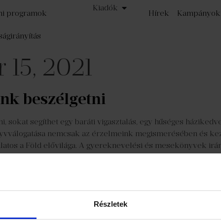
Kiadók
mi programok
Hírek
Kampányok
ságirányítás
 15, 2021
ünk beszélgetni
sokat segíthet egy baráti vigasztalás, egy hűséges házikedve
nyvválogatása nemcsak az érzelmeink megismerésében és keze
dálatos a Föld elővilága. A gyereknevelési és mesekönyvek iránt
tikus ősz
ndenki tudja, hogy a gondtalan nyári napoknak hamarosan vége
settebb könyvek listája jól tükrözi ezt a kettősséget: a roma
Részletek
retbe is. És csak faltuk, faltuk a […]