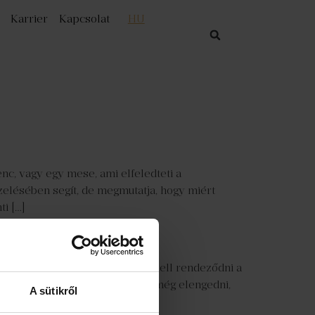
Karrier
Kapcsolat
HU
nc, vagy egy mese, ami elfeledteti a
lésében segít, de megmutatja, hogy miért
i […]
: lassan, de biztosan vissza kell rendeződni a
ntikus történeteket nem tudtuk még elengedni,
A sütikről