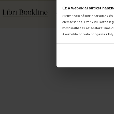
Ez a weboldal sütiket haszn
Médiaajánlat
Cookie szabály
Sütiket használunk a tartalmak és
elemzéséhez. Ezenkívül közösségi
kombinálhatják az adatokat más ol
A weboldalon való böngészés folyt