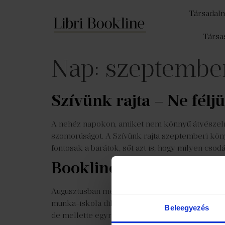
Társadal
Társa
Nap:
szeptember
Szívünk rajta – Ne félj
A nehéz napokon, amiket nem könnyű átvészelni, 
szomorúságot. A Szívünk rajta szeptemberi kö
fontosak a barátok, sőt azt is, hogy milyen cso
Bookline Top50 – Eklek
Augusztusban még meleg van, de ilyenkor már mi
munka-iskola diktálta hétköznapokba. A legkere
Beleegyezés
de mellette egyre jobban belemerültünk az önisme