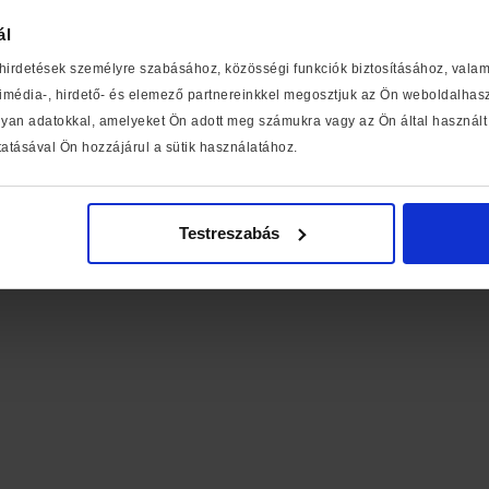
ál
zat
Részvényeseknek
©
 hirdetések személyre szabásához, közösségi funkciók biztosításához, vala
média-, hirdető- és elemező partnereinkkel megosztjuk az Ön weboldalhaszn
yan adatokkal, amelyeket Ön adott meg számukra vagy az Ön által használt 
atásával Ön hozzájárul a sütik használatához.
Testreszabás