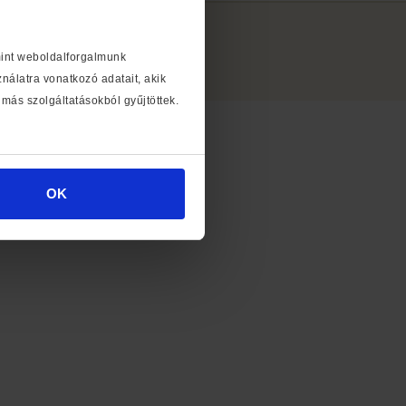
 2026
Libri Bookline Zrt.
mint weboldalforgalmunk
álatra vonatkozó adatait, akik
más szolgáltatásokból gyűjtöttek.
OK