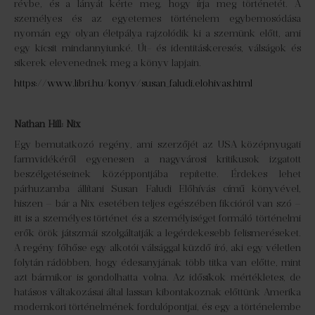
révbe, és a lányát kérte meg, hogy írja meg történetét. A
személyes és az egyetemes történelem egybemosódása
nyomán egy olyan életpálya rajzolódik ki a szemünk előtt, ami
egy kicsit mindannyiunké. Út- és identitáskeresés, válságok és
sikerek elevenednek meg a könyv lapjain.
https://www.libri.hu/konyv/susan_faludi.elohivas.html
Nathan Hill: Nix
Egy bemutatkozó regény, ami szerzőjét az USA középnyugati
farmvidékéről egyenesen a nagyvárosi kritikusok izgatott
beszélgetéseinek középpontjába repítette. Érdekes lehet
párhuzamba állítani Susan Faludi Előhívás című könyvével,
hiszen – bár a Nix esetében teljes egészében fikcióról van szó –
itt is a személyes történet és a személyiséget formáló történelmi
erők örök játszmái szolgáltatják a legérdekesebb felismeréseket.
A regény főhőse egy alkotói válsággal küzdő író, aki egy véletlen
folytán rádöbben, hogy édesanyjának több titka van előtte, mint
azt bármikor is gondolhatta volna. Az idősíkok mértékletes, de
hatásos váltakozásai által lassan kibontakoznak előttünk Amerika
modernkori történelmének fordulópontjai, és egy a történelembe