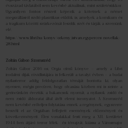
évszázad távlatából sem kevésbé aktuálisak, mint születésükkor.
Ugyanilyen fontos részeit képezik a kötetnek a német
megszállásról szóló plasztikus etűdök is, amelyek a komikum és
a tragikum közötti szürkezónát feszítik szét és tárják a szemünk
elé.
https://www.libri.hu/konyv/orkeny_istvan.egyperces-novellak-
28.html
Zoltán Gábor: Szomszéd
Zoltán Gábor 2016-os, Orgia című könyve – amely a Libri
irodalmi díjak rövidlistájára is felkerült a tavalyi évben – a budai
nyilasterror addig feldolgozatlan témáját bontotta ki, olyan
nyersen, mégis precízen, hogy olvasása közben mi is szinte a
gerincünkön éreztük a bakancsok nyomát, a nyilasok zsidó és
nem zsidó áldozatai által átélt elemi iszonyatot. A Szomszéd
nem kevésbé erőteljes folytatása ennek a regénynek, egyszerre
beszéli el az Orgiában felfejtett események előzményeit és
következményeit. Éles vonalakkal festi meg a XII. kerületet
1944-ben átjáró terror lélek- és térrajzát, kiássa a Városmajor