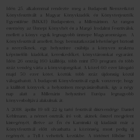
Idén 25. alkalommal rendezte meg a Budapesti Nemzetközi
Könyvfesztivált a Magyar Könyvkiadók és Könyvterjesztők
Egyesülése (MKKE) Budapesten, a Millenárison. Az rangos
esemény az Ünnepi Könyvhét és a Margó Irodalmi Fesztiválok
mellett a könyv egyik legnagyobb ünnepe Magyarországon. A
Könyvfesztivál amellett, hogy bemutatkozási lehetőséget biztosít
a szerzőknek, egy helyszínre csábítja a könyves szakma
képviselőit: kiadókat, kereskedőket, könyvtárosokat egyaránt.
Idén 26 ország 160 kiállítója, több mint 170 program és több
száz vendég várta a könyvrajongókat. A közel 60 ezer látogató
majd 50 ezer kötet, köztük több száz újdonság közül
válogathatott. A budapesti Könyvfesztivál egyik vonzereje, hogy
a kiállított könyvek a helyszínen megvásárolhatók, így a négy
nap alatt a Millenáris helyszínei Európa legnagyobb
könyvesboltjává alakulnak át.
A 2018. április 19-től 22-ig tartó fesztivál díszvendége Daniel
Kehlmann, a német-osztrák író volt, akinek ősszel megjelent
kisregényét, illetve az Én és Kaminski új kiadását már a
Könyvfesztivál előtt olvashatta a közönség, most pedig új
regényét, a Tyll-t vehették kezükbe. A történet főhőse Till