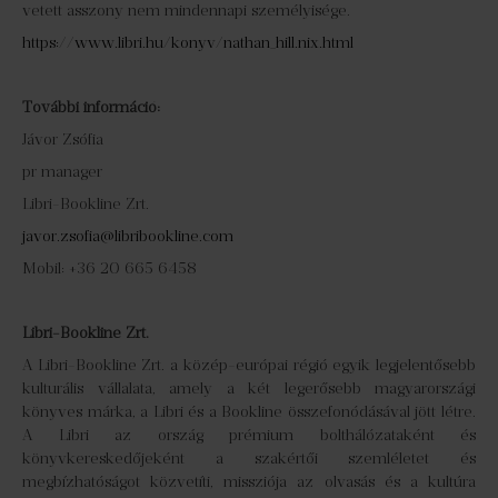
vetett asszony nem mindennapi személyisége.
https://www.libri.hu/konyv/nathan_hill.nix.html
További információ:
Jávor Zsófia
pr manager
Libri-Bookline Zrt.
javor.zsofia@libribookline.com
Mobil: +36 20 665 6458
Libri-Bookline Zrt.
A Libri-Bookline Zrt. a közép-európai régió egyik legjelentősebb
kulturális vállalata, amely a két legerősebb magyarországi
könyves márka, a Libri és a Bookline összefonódásával jött létre.
A Libri az ország prémium bolthálózataként és
könyvkereskedőjeként a szakértői szemléletet és
megbízhatóságot közvetíti, missziója az olvasás és a kultúra