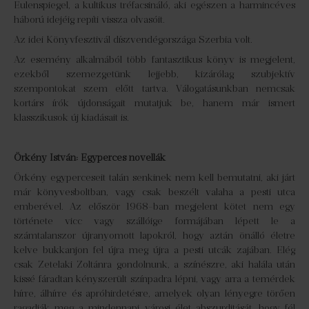
Eulenspiegel, a kultikus tréfacsináló, aki egészen a harmincéves
háború idejéig repíti vissza olvasóit.
Az idei Könyvfesztivál díszvendégországa Szerbia volt.
Az esemény alkalmából több fantasztikus könyv is megjelent,
ezekből szemezgetünk lejjebb, kizárólag szubjektív
szempontokat szem előtt tartva. Válogatásunkban nemcsak
kortárs írók újdonságait mutatjuk be, hanem már ismert
klasszikusok új kiadásait is.
Örkény István: Egyperces novellák
Örkény egyperceseit talán senkinek nem kell bemutatni, aki járt
már könyvesboltban, vagy csak beszélt valaha a pesti utca
emberével. Az először 1968-ban megjelent kötet nem egy
története vicc vagy szállóige formájában lépett le a
számtalanszor újranyomott lapokról, hogy aztán önálló életre
kelve bukkanjon fel újra meg újra a pesti utcák zajában. Elég
csak Zetelaki Zoltánra gondolnunk, a színészre, aki halála után
kissé fáradtan kényszerült színpadra lépni, vagy arra a temérdek
hírre, álhírre és apróhirdetésre, amelyek olyan lényegre törően
ragadják meg a mindennapi városi élet abszurditását, hogy fél