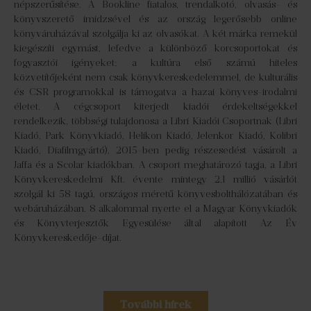
népszerűsítése. A Bookline fiatalos, trendalkotó, olvasás- és
könyvszerető imidzsével és az ország legerősebb online
könyváruházával szolgálja ki az olvasókat. A két márka remekül
kiegészíti egymást, lefedve a különböző korcsoportokat és
fogyasztói igényeket; a kultúra első számú hiteles
közvetítőjeként nem csak könyvkereskedelemmel, de kulturális
és CSR programokkal is támogatva a hazai könyves-irodalmi
életet. A cégcsoport kiterjedt kiadói érdekeltségekkel
rendelkezik, többségi tulajdonosa a Libri Kiadói Csoportnak (Libri
Kiadó, Park Könyvkiadó, Helikon Kiadó, Jelenkor Kiadó, Kolibri
Kiadó, Diafilmgyártó), 2015-ben pedig részesedést vásárolt a
Jaffa és a Scolar kiadókban. A csoport meghatározó tagja, a Libri
Könyvkereskedelmi Kft. évente mintegy 2,1 millió vásárlót
szolgál ki 58 tagú, országos méretű könyvesbolthálózatában és
webáruházában. 8 alkalommal nyerte el a Magyar Könyvkiadók
és Könyvterjesztők Egyesülése által alapított Az Év
Könyvkereskedője-díjat.
További hírek