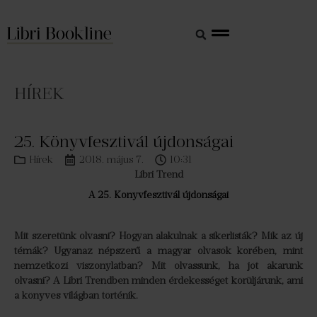
HÍREK
25. Könyvfesztivál újdonságai
Hírek
2018. május 7.
10:31
Libri Trend
A 25. Könyvfesztivál újdonságai
Mit szeretünk olvasni? Hogyan alakulnak a sikerlisták? Mik az új
témák? Ugyanaz népszerű a magyar olvasók körében, mint
nemzetközi viszonylatban? Mit olvassunk, ha jót akarunk
olvasni? A Libri Trendben minden érdekességet körüljárunk, ami
a könyves világban történik.