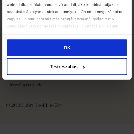
weboldalhasználatra vonatkozó adatait, akik kombinálhatják az
című kötetét
adatokat más olyan adatokkal, amelyeket Ön adott meg számukra
vagy az Ön által használt más szolgáltatásokból gyűjtöttek. A
N
weboldalon való böngészés folytatásával Ön hozzájárul a sütik
használatához.
OK
Médiaajánlat
Testreszabás
Cookie szabályzat
Részvényeseknek
© 2026
Libri Bookline Zrt.