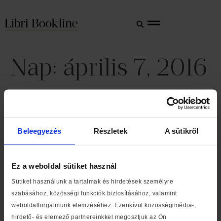
Nap:
április 7, 2016
Újra a csúcsra ért a
színezés: a márciusi
Beleegyezés
Részletek
A sütikről
sikerlistán első a legújabb
felnőttszínező
Ez a weboldal sütiket használ
Bookline Top50 március
Sütiket használunk a tartalmak és hirdetések személyre
Londonban is bemutatják
szabásához, közösségi funkciók biztosításához, valamint
weboldalforgalmunk elemzéséhez. Ezenkívül közösségimédia-,
Gárdos Péter Hajnali láz
hirdető- és elemező partnereinkkel megosztjuk az Ön